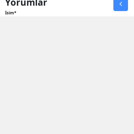
Yorumlar
İsim*
Yorum Yazın (500 Karakter)
GÖNDER
Yorum yazma kurallarını
okumuş ve kabul etmiş sayılırsınız
* Bu içerik ile ilgili yorum yok, ilk yorumu siz yazın, tartışalım *