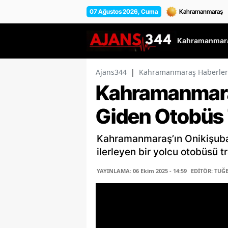
07 Ağustos 2026, Cuma
Kahramanmara
Ajans344
|
Kahramanmaraş Haberler
Kahramanmara
Giden Otobüs T
Kahramanmaraş’ın Onikişubat
ilerleyen bir yolcu otobüsü tr
YAYINLAMA: 06 Ekim 2025 - 14:59
EDİTÖR: TUĞ