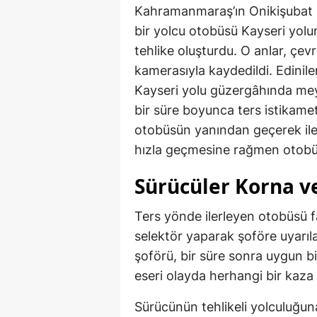
Kahramanmaraş’ın Onikişubat i
bir yolcu otobüsü Kayseri yolu
tehlike oluşturdu. O anlar, çev
kamerasıyla kaydedildi. Edinile
Kayseri yolu güzergâhında me
bir süre boyunca ters istikamet
otobüsün yanından geçerek iler
hızla geçmesine rağmen otobüs
Sürücüler Korna ve
Ters yönde ilerleyen otobüsü f
selektör yaparak şoföre uyarıl
şoförü, bir süre sonra uygun 
eseri olayda herhangi bir kaz
Sürücünün tehlikeli yolculuğun