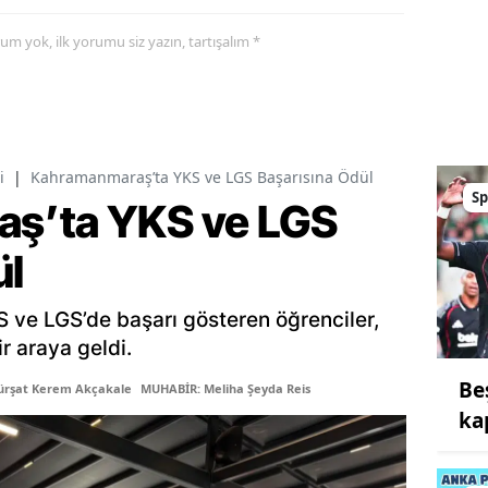
yorum yok, ilk yorumu siz yazın, tartışalım *
i
|
Kahramanmaraş’ta YKS ve LGS Başarısına Ödül
Sp
ş’ta YKS ve LGS
ül
ve LGS’de başarı gösteren öğrenciler,
r araya geldi.
Be
ürşat Kerem Akçakale
MUHABİR: Meliha Şeyda Reis
kap