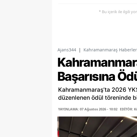
* Bu içerik ile ilgili 
Ajans344
|
Kahramanmaraş Haberler
Kahramanmara
Başarısına Öd
Kahramanmaraş’ta 2026 YKS 
düzenlenen ödül töreninde bi
YAYINLAMA: 07 Ağustos 2026 - 10:02
EDİTÖR: K