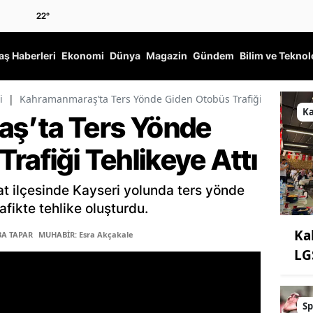
22
°
ş Haberleri
Ekonomi
Dünya
Magazin
Gündem
Bilim ve Teknol
i
|
Kahramanmaraş’ta Ters Yönde Giden Otobüs Trafiği Tehlikeye A
K
ş’ta Ters Yönde
rafiği Tehlikeye Attı
 ilçesinde Kayseri yolunda ters yönde
afikte tehlike oluşturdu.
Ka
BA TAPAR
MUHABİR: Esra Akçakale
LG
Sp