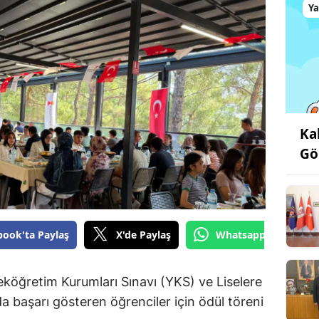
Y
Ka
Gö
book'ta Paylaş
X'de Paylaş
Whatsapp'tan Gönde
öğretim Kurumları Sınavı (YKS) ve Liselere
 başarı gösteren öğrenciler için ödül töreni