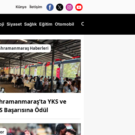
Künye
İletişim
oji
Siyaset
Sağlık
Eğitim
Otomobil
ttı
ahramanmaraş Haberleri
hramanmaraş’ta YKS ve
S Başarısına Ödül
or