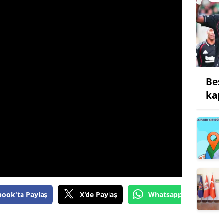
Be
kap
book'ta Paylaş
X'de Paylaş
Whatsapp'tan Gönde