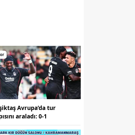
or
şiktaş Avrupa’da tur
ısını araladı: 0-1