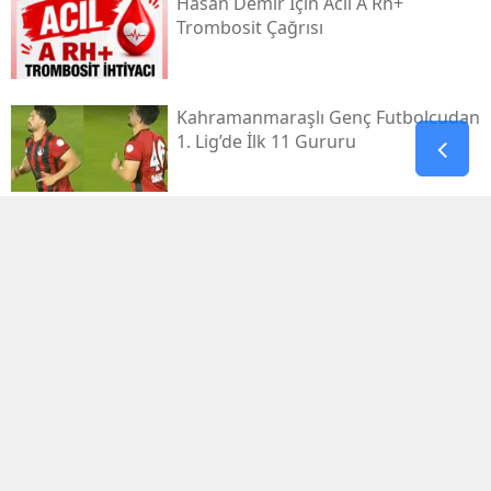
Hasan Demir İçin Acil A Rh+
Trombosit Çağrısı
Kahramanmaraşlı Genç Futbolcudan
1. Lig’de İlk 11 Gururu
Kahramanmaraş Elbistan’da
Kamyon Devrildi: 2 Yaralı
Chp Afşin İlçe Başkanlığına Hüseyin
Temur Seçildi
Kahramanmaraş’ın El Sanatlarına
Doğaka Desteği