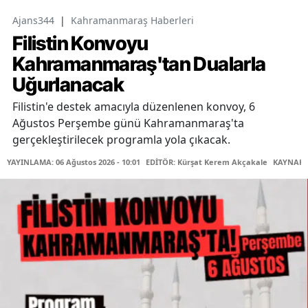
Ajans344
|
Kahramanmaraş Haberleri
Filistin Konvoyu
Kahramanmaraş'tan Dualarla
Uğurlanacak
Filistin'e destek amacıyla düzenlenen konvoy, 6
Ağustos Perşembe günü Kahramanmaraş'ta
gerçekleştirilecek programla yola çıkacak.
YAYINLAMA: 06 Ağustos 2026 - 10:01
EDİTÖR: Kürşat Kerem Akçakale
KAYNAK: 