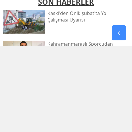
SON HABERLER
Kaski̇'den Onikişubat'ta Yol
Çalışması Uyarısı
Kahramanmaraşlı Sporcudan
Avrupa'da Büyük Zafer
Filistin Konvoyu
Kahramanmaraş'tan Dualarla
Uğurlanacak
Afşinspor’dan Çifte Transfer Hamlesi