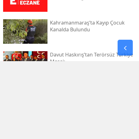
Kahramanmaraş’ta Kayıp Çocuk
Kanalda Bulundu
Davut Haskırış’tan Terörsüz Türkiye
Mesajı
Kahramanmaraşlı İşçi Tünel
Göçüğünde Can Verdi
Mhp Dulkadiroğlu’nda Yeni Dönem
Başladı