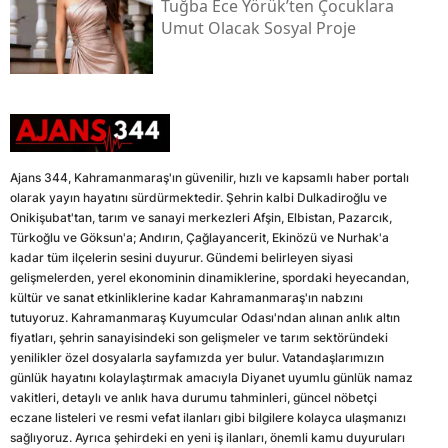
Tuğba Ece Yörük’ten Çocuklara
Umut Olacak Sosyal Proje
Ajans 344, Kahramanmaraş'ın güvenilir, hızlı ve kapsamlı haber portalı
olarak yayın hayatını sürdürmektedir. Şehrin kalbi Dulkadiroğlu ve
Onikişubat'tan, tarım ve sanayi merkezleri Afşin, Elbistan, Pazarcık,
Türkoğlu ve Göksun'a; Andırın, Çağlayancerit, Ekinözü ve Nurhak'a
kadar tüm ilçelerin sesini duyurur. Gündemi belirleyen siyasi
gelişmelerden, yerel ekonominin dinamiklerine, spordaki heyecandan,
kültür ve sanat etkinliklerine kadar Kahramanmaraş'ın nabzını
tutuyoruz. Kahramanmaraş Kuyumcular Odası'ndan alınan anlık altın
fiyatları, şehrin sanayisindeki son gelişmeler ve tarım sektöründeki
yenilikler özel dosyalarla sayfamızda yer bulur. Vatandaşlarımızın
günlük hayatını kolaylaştırmak amacıyla Diyanet uyumlu günlük namaz
vakitleri, detaylı ve anlık hava durumu tahminleri, güncel nöbetçi
eczane listeleri ve resmi vefat ilanları gibi bilgilere kolayca ulaşmanızı
sağlıyoruz. Ayrıca şehirdeki en yeni iş ilanları, önemli kamu duyuruları