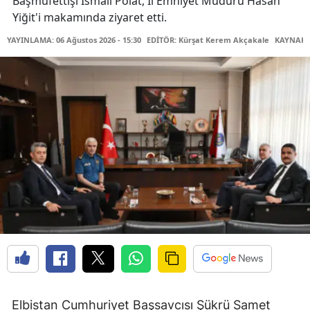
Başmüfettişi İsmail Polat, İl Emniyet Müdürü Hasan
Yiğit'i makamında ziyaret etti.
YAYINLAMA: 06 Ağustos 2026 - 15:30
EDİTÖR: Kürşat Kerem Akçakale
KAYNAK: 
Elbistan Cumhuriyet Başsavcısı Şükrü Samet