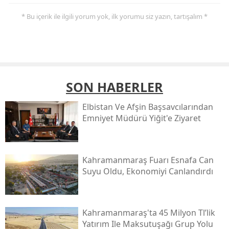
* Bu içerik ile ilgili yorum yok, ilk yorumu siz yazın, tartışalım *
SON HABERLER
Elbistan Ve Afşin Başsavcılarından
Emniyet Müdürü Yiğit'e Ziyaret
Kahramanmaraş Fuarı Esnafa Can
Suyu Oldu, Ekonomiyi Canlandırdı
Kahramanmaraş'ta 45 Milyon Tl’lik
Yatırım Ile Maksutuşağı Grup Yolu