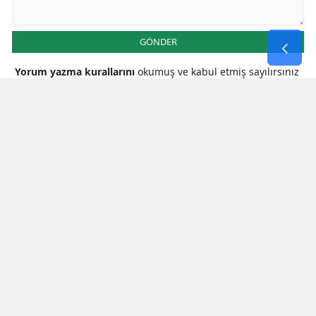
GÖNDER
Yorum yazma kurallarını
okumuş ve kabul etmiş sayılırsınız
* Bu içerik ile ilgili yorum yok, ilk yorumu siz yazın, tartışalım *
SON HABERLER
Milletvekili Şahin’den
Cumhurbaşkanı Erdoğan’a Teşekkür
Bakan Çiftçi’den Orman Yangınlarına