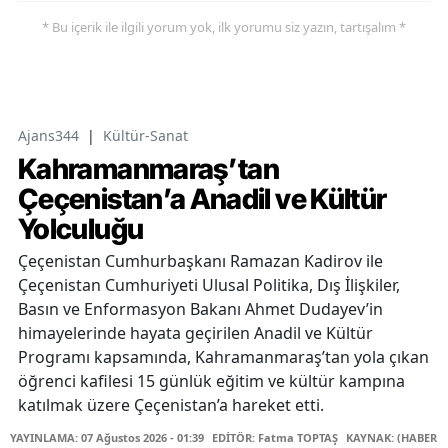
* Bu içerik ile ilgili yorum yok, ilk yorumu siz yazın, tartışalım *
Ajans344
|
Kültür-Sanat
Kahramanmaraş’tan
Çeçenistan’a Anadil ve Kültür
Yolculuğu
Çeçenistan Cumhurbaşkanı Ramazan Kadirov ile
Çeçenistan Cumhuriyeti Ulusal Politika, Dış İlişkiler,
Basın ve Enformasyon Bakanı Ahmet Dudayev’in
himayelerinde hayata geçirilen Anadil ve Kültür
Programı kapsamında, Kahramanmaraş’tan yola çıkan
öğrenci kafilesi 15 günlük eğitim ve kültür kampına
katılmak üzere Çeçenistan’a hareket etti.
YAYINLAMA: 07 Ağustos 2026 - 01:39
EDİTÖR: Fatma TOPTAŞ
KAYNAK: (HABER M