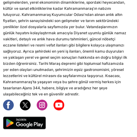
gelişmelerden, yerel ekonominin dinamiklerine, spordaki heyecandan,
kültür ve sanat etkinliklerine kadar Kahramanmaraş'ın nabzını
tutuyoruz. Kahramanmaraş Kuyumcular Odası'ndan alınan anlık altın
fiyatları, şehrin sanayisindeki son gelişmeler ve tarım sektöründeki
yenilikler özel dosyalarla sayfamızda yer bulur. Vatandaşlarımızın
günlük hayatını kolaylaştırmak amacıyla Diyanet uyumlu günlük namaz
vakitleri, detaylı ve anlık hava durumu tahminleri, güncel nöbetçi
eczane listeleri ve resmi vefat ilanları gibi bilgilere kolayca ulaşmanızı
sağlıyoruz. Ayrıca şehirdeki en yeni iş ilanları, önemli kamu duyuruları
ve yaklaşan yerel ve genel seçim sonuçları hakkında en doğru bilgiyi ilk
bizden öğrenirsiniz. Tarihi Maraş depremi gibi toplumsal hafızamızda
yer eden olayları unutmadan, şehrimizin eşsiz gastronomisini, yöresel
lezzetlerini ve kültürel mirasını da sayfalarımıza taşıyoruz. Kısacası,
Kahramanmaraş'ta yaşayan veya bu şehre gönül vermiş herkes için
tasarlanan Ajans 344, habere, bilgiye ve aradığınız her şeye
ulaşabileceğiniz tek ve en güvenilir adrestir.