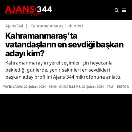
Ajans344
|
Kahramanmaraş Haberleri
Kahramanmaraş’ta
vatandaşların en sevdiği başkan
adayı kim?
Kahramanmaraş'ın yerel seçimler için heyecanla
beklediği günlerde, şehir sakinleri en sevdikleri
başkan aday profilini Ajans 344 mikrofonuna anlattı.
YAYINLAMA: 29 Şubat 2024 - 16:49
GÜNCELLEME: 29 Şubat 2024 - 17:21
EDİTÖR: 