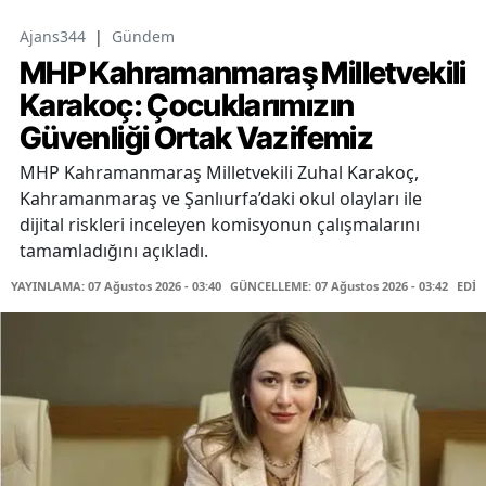
Ajans344
|
Gündem
MHP Kahramanmaraş Milletvekili
Karakoç: Çocuklarımızın
Güvenliği Ortak Vazifemiz
MHP Kahramanmaraş Milletvekili Zuhal Karakoç,
Kahramanmaraş ve Şanlıurfa’daki okul olayları ile
dijital riskleri inceleyen komisyonun çalışmalarını
tamamladığını açıkladı.
YAYINLAMA: 07 Ağustos 2026 - 03:40
GÜNCELLEME: 07 Ağustos 2026 - 03:42
EDİT