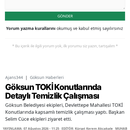
GÖNDER
Yorum yazma kurallarını
okumuş ve kabul etmiş sayılırsınız
* Bu içerik ile ilgili yorum yok, ilk yorumu siz yazın, tartışalım *
Ajans344
|
Göksun Haberleri
Göksun TOKİ Konutlarında
Detaylı Temizlik Çalışması
Göksun Belediyesi ekipleri, Devlettepe Mahallesi TOKİ
Konutlarında kapsamlı temizlik çalışması yaptı. Başkan
Selim Cüce ekipleri ziyaret etti.
YAYINLAMA: 07 Ağustos 2026 - 11:25
EDİTÖR: Kürşat Kerem Akçakale
MUHABİR