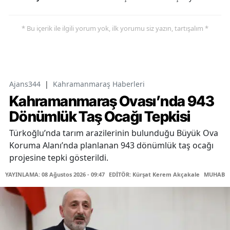
* Bu içerik ile ilgili yorum yok, ilk yorumu siz yazın, tartışalım *
Ajans344
|
Kahramanmaraş Haberleri
Kahramanmaraş Ovası’nda 943
Dönümlük Taş Ocağı Tepkisi
Türkoğlu’nda tarım arazilerinin bulunduğu Büyük Ova
Koruma Alanı’nda planlanan 943 dönümlük taş ocağı
projesine tepki gösterildi.
YAYINLAMA: 08 Ağustos 2026 - 09:47
EDİTÖR: Kürşat Kerem Akçakale
MUHABİR