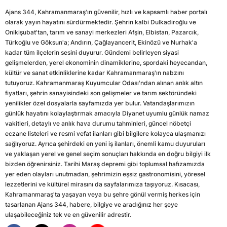
Ajans 344, Kahramanmaraş'ın güvenilir, hızlı ve kapsamlı haber portalı
olarak yayın hayatını sürdürmektedir. Şehrin kalbi Dulkadiroğlu ve
Onikişubat'tan, tarım ve sanayi merkezleri Afşin, Elbistan, Pazarcık,
Türkoğlu ve Göksun'a; Andırın, Çağlayancerit, Ekinözü ve Nurhak'a
kadar tüm ilçelerin sesini duyurur. Gündemi belirleyen siyasi
gelişmelerden, yerel ekonominin dinamiklerine, spordaki heyecandan,
kültür ve sanat etkinliklerine kadar Kahramanmaraş'ın nabzını
tutuyoruz. Kahramanmaraş Kuyumcular Odası'ndan alınan anlık altın
fiyatları, şehrin sanayisindeki son gelişmeler ve tarım sektöründeki
yenilikler özel dosyalarla sayfamızda yer bulur. Vatandaşlarımızın
günlük hayatını kolaylaştırmak amacıyla Diyanet uyumlu günlük namaz
vakitleri, detaylı ve anlık hava durumu tahminleri, güncel nöbetçi
eczane listeleri ve resmi vefat ilanları gibi bilgilere kolayca ulaşmanızı
sağlıyoruz. Ayrıca şehirdeki en yeni iş ilanları, önemli kamu duyuruları
ve yaklaşan yerel ve genel seçim sonuçları hakkında en doğru bilgiyi ilk
bizden öğrenirsiniz. Tarihi Maraş depremi gibi toplumsal hafızamızda
yer eden olayları unutmadan, şehrimizin eşsiz gastronomisini, yöresel
lezzetlerini ve kültürel mirasını da sayfalarımıza taşıyoruz. Kısacası,
Kahramanmaraş'ta yaşayan veya bu şehre gönül vermiş herkes için
tasarlanan Ajans 344, habere, bilgiye ve aradığınız her şeye
ulaşabileceğiniz tek ve en güvenilir adrestir.