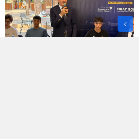
Turan Akpınar başarılı gençleri
yalnız bırakmadı
Kahramanmaraş İl Milli Eğitim Müdürü Turan
Akpınar da programa katılarak derece elde eden
öğrencilerle bir araya geldi.
Akpınar, öğrencilerle sohbet ederek başarılarını
paylaştı. Program kapsamında öğrencilere