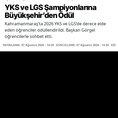
YKS ve LGS Şampiyonlarına
Büyükşehir’den Ödül
Kahramanmaraş’ta 2026 YKS ve LGS’de derece elde
eden öğrenciler ödüllendirildi. Başkan Görgel
öğrencilerle sohbet etti.
YAYINLAMA: 07 Ağustos 2026 - 14:29
GÜNCELLEME: 07 Ağustos 2026 - 14:30
EDİT