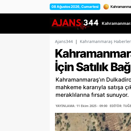
08 Ağustos 2026, Cumartesi
Kahramanmara
Ajans344
|
Kahramanmaraş Haberler
Kahramanmaraş
İçin Satılık Bağ
Kahramanmaraş’ın Dulkadiro
mahkeme kararıyla satışa çıka
meraklılarına fırsat sunuyor.
YAYINLAMA: 11 Ekim 2025 - 09:00
EDİTÖR: TUĞ