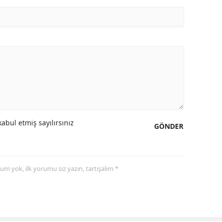
abul etmiş sayılırsınız
GÖNDER
yorum yok, ilk yorumu siz yazın, tartışalım *