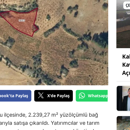
Ç
Ka
Ka
Açı
book'ta Paylaş
X'de Paylaş
Whatsapp'tan Gönde
 ilçesinde, 2.239,27 m² yüzölçümlü bağ
yla satışa çıkarıldı. Yatırımcılar ve tarım