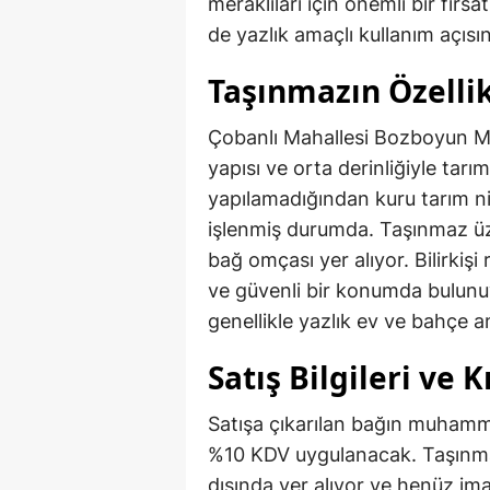
meraklıları için önemli bir fır
de yazlık amaçlı kullanım açısın
Taşınmazın Özellik
Çobanlı Mahallesi Bozboyun Mevk
yapısı ve orta derinliğiyle tarı
yapılamadığından kuru tarım nit
işlenmiş durumda. Taşınmaz üz
bağ omçası yer alıyor. Bilirkiş
ve güvenli bir konumda bulunuy
genellikle yazlık ev ve bahçe am
Satış Bilgileri ve 
Satışa çıkarılan bağın muhamme
%10 KDV uygulanacak. Taşınmaz
dışında yer alıyor ve henüz im