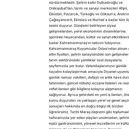
sürdürmektedir. Şehrin kalbi Dulkadiroğlu ve
Onikişubat'tan, tarım ve sanayi merkezleri Afşin,
Elbistan, Pazarcık, Türkoğlu ve Göksun'a; Andırın
Çağlayancerit, Ekinözü ve Nurhak'a kadar tüm il
sesini duyurur. Gündemi belirleyen siyasi
gelişmelerden, yerel ekonominin dinamiklerine,
spordaki heyecandan, kültür ve sanat etkinlikler
kadar Kahramanmaraş'ın nabzını tutuyoruz.
Kahramanmaraş Kuyumcular Odası'ndan alınan a
altın fiyatları, şehrin sanayisindeki son gelişmeler
tarım sektöründeki yenilikler özel dosyalarla
sayfamızda yer bulur. Vatandaşlarımızın günlük
hayatını kolaylaştırmak amacıyla Diyanet uyuml
günlük namaz vakitleri, detaylı ve anlık hava du
tahminleri, güncel nöbetçi eczane listeleri ve res
vefat ilanları gibi bilgilere kolayca ulaşmanızı
sağlıyoruz. Ayrıca şehirdeki en yeni iş ilanları, ön
kamu duyuruları ve yaklaşan yerel ve genel seç
sonuçları hakkında en doğru bilgiyi ilk bizden
öğrenirsiniz. Tarihi Maraş depremi gibi toplumsal
hafızamızda yer eden olayları unutmadan, şehri
eşsiz gastronomisini, yöresel lezzetlerini ve kültü