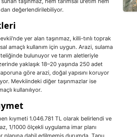
sat sunan taşınmaz, hem tarımsal üretim hem
dan değerlendirilebiliyor.
leri
ii’nde yer alan taşınmaz, killi-tınlı toprak
msal amaçlı kullanım için uygun. Arazi, sulama
eliğinde bulunuyor ve tarım aletleriyle
erinde yaklaşık 18–20 yaşında 250 adet
i raporuna göre arazi, doğal yapısını koruyor
or. Mevkiindeki diğer taşınmazlar ise
açlı kullanılıyor.
Kıymet
n kıymeti 1.046.781 TL olarak belirlendi ve
, 1/1000 ölçekli uygulama imar planı
ar planına dahil edilmemiş durumda. Tapu