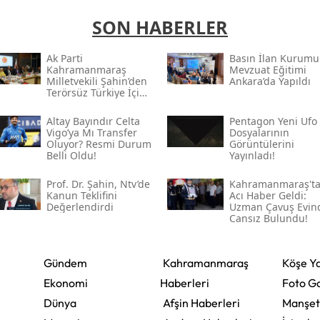
SON HABERLER
Ak Parti
Basın İlan Kurumu
Kahramanmaraş
Mevzuat Eğitimi
Milletvekili Şahin’den
Ankara’da Yapıldı
Terörsüz Türkiye İçin
Gece Mesaisi
Altay Bayındır Celta
Pentagon Yeni Ufo
Vigo’ya Mı Transfer
Dosyalarının
Oluyor? Resmi Durum
Görüntülerini
Belli Oldu!
Yayınladı!
Prof. Dr. Şahin, Ntv’de
Kahramanmaraş't
Kanun Teklifini
Acı Haber Geldi:
Değerlendirdi
Uzman Çavuş Evin
Cansız Bulundu!
Gündem
Kahramanmaraş
Köşe Ya
Ekonomi
Haberleri
Foto Ga
Dünya
Afşin Haberleri
Manşet