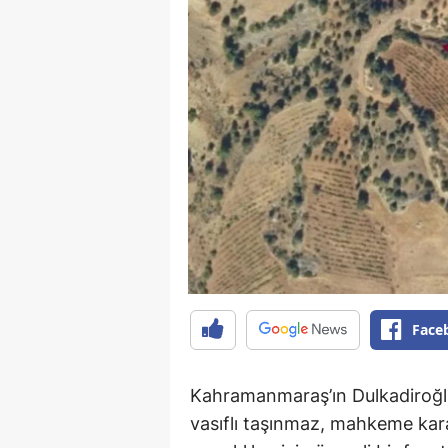
Face
Kahramanmaraş’ın Dulkadiroğlu
vasıflı taşınmaz, mahkeme kararı