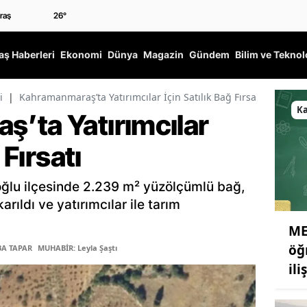
26
°
ş Haberleri
Ekonomi
Dünya
Magazin
Gündem
Bilim ve Teknol
i
|
Kahramanmaraş’ta Yatırımcılar İçin Satılık Bağ Fırsatı
K
’ta Yatırımcılar
 Fırsatı
ğlu ilçesinde 2.239 m² yüzölçümlü bağ,
rıldı ve yatırımcılar ile tarım
ME
öğ
BA TAPAR
MUHABİR: Leyla Şaştı
il