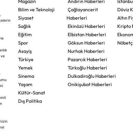
Magazin
Andırın Haberleri
İstanbu
Bilim ve Teknoloji
Çağlayancerit
Döviz K
,
Siyaset
Haberleri
Altın Fi
çelerin
Sağlık
Ekinözü Haberleri
Kripto 
Eğitim
Elbistan Haberleri
Ekonom
ine
Spor
Göksun Haberleri
Nöbetç
nlık
Asayiş
Nurhak Haberleri
 ve
Türkiye
Pazarcık Haberleri
Yemek
Türkoğlu Haberleri
u
Sinema
Dulkadiroğlu Haberleri
rumu
Yaşam
Onikişubat Haberleri
mi
Kültür-Sanat
emli
Dış Politika
im
mizin
rel