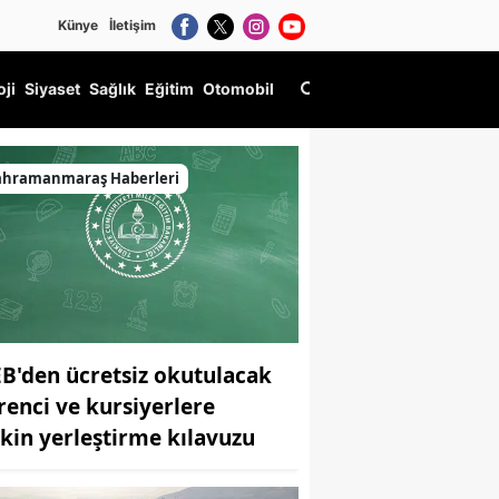
Künye
İletişim
oji
Siyaset
Sağlık
Eğitim
Otomobil
ahramanmaraş Haberleri
B'den ücretsiz okutulacak
renci ve kursiyerlere
işkin yerleştirme kılavuzu