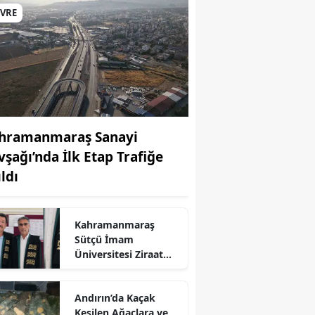
EVRE
hramanmaraş Sanayi
vşağı’nda İlk Etap Trafiğe
ldı
Kahramanmaraş
r
Sütçü İmam
Üniversitesi Ziraat
Fakültesine iki yeni
profesör
Andırın’da Kaçak
Kesilen Ağaçlara ve