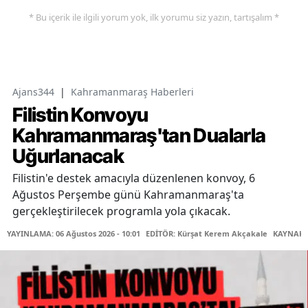
* Bu içerik ile ilgili yorum yok, ilk yorumu siz yazın, tartışalım *
Ajans344
|
Kahramanmaraş Haberleri
Filistin Konvoyu
Kahramanmaraş'tan Dualarla
Uğurlanacak
Filistin'e destek amacıyla düzenlenen konvoy, 6
Ağustos Perşembe günü Kahramanmaraş'ta
gerçekleştirilecek programla yola çıkacak.
YAYINLAMA: 06 Ağustos 2026 - 10:01
EDİTÖR: Kürşat Kerem Akçakale
KAYNAK: 