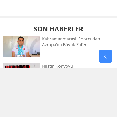
SON HABERLER
Kahramanmaraşlı Sporcudan
Avrupa'da Büyük Zafer
Filistin Konvoyu
Kahramanmaraş'tan Dualarla
Uğurlanacak
Afşinspor’dan Çifte Transfer Hamlesi