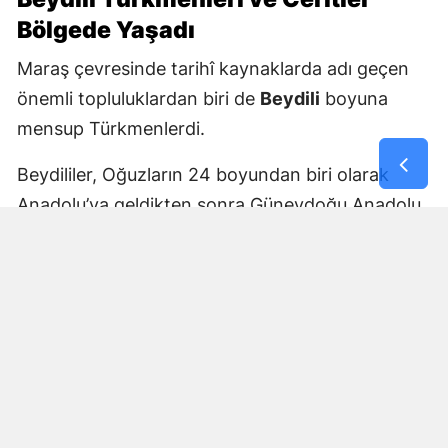
Bölgede Yaşadı
Maraş çevresinde tarihî kaynaklarda adı geçen
önemli topluluklardan biri de
Beydili
boyuna
mensup Türkmenlerdi.
Beydililer, Oğuzların 24 boyundan biri olarak
Anadolu’ya geldikten sonra Güneydoğu Anadolu
ve Çukurova çevresine yayıldı. Zamanla Dulkadirli
Türkmenlerinin önemli unsurlarından biri haline
geldiler.
Beydili boyuyla bağlantılı
Cerit ve Tecirli
aşiretlerinin
de Dulkadirli Türkmen toplulukları
arasında bulunduğu belirtiliyor. Ceritlerin kış
aylarını Amik Ovası’nda geçirip yaz aylarında