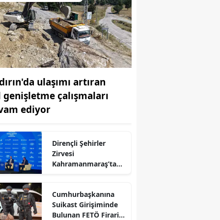
dırın'da ulaşımı artıran
l genişletme çalışmaları
vam ediyor
Dirençli Şehirler
r
Zirvesi
Kahramanmaraş’ta
Başladı
Cumhurbaşkanına
Suikast Girişiminde
Bulunan FETÖ Firarisi