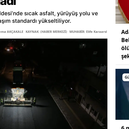
adı
esi’nde sıcak asfalt, yürüyüş yolu ve
şım standardı yükseltiliyor.
Ad
Sema AKÇAKALE
KAYNAK: (HABER MERKEZİ)
MUHABİR: Elife Karaarslan
Be
öl
şe
G
6 