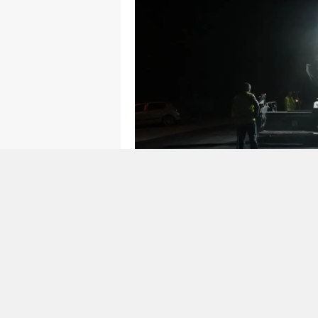
Altyapı Çalışmalarını
Geçildi
Altyapı uygulamaları nedeniyle