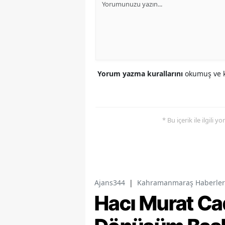
Yorum yazma kurallarını
okumuş ve k
* Bu içerik ile ilgili 
Ajans344
|
Kahramanmaraş Haberler
Hacı Murat Ca