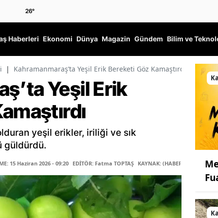
26
°
ş Haberleri
Ekonomi
Dünya
Magazin
Gündem
Bilim ve Teknol
i
|
Kahramanmaraş’ta Yeşil Erik Bereketi Göz Kamaştırdı
K
’ta Yeşil Erik
Kamaştırdı
duran yeşil erikler, iriliği ve sık
ü güldürdü.
Me
: 15 Haziran 2026 - 09:20
EDİTÖR: Fatma TOPTAŞ
KAYNAK: (HABER MERKEZİ)
Fu
K