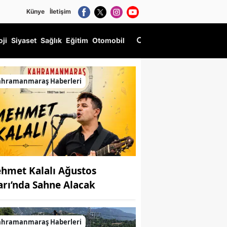
Künye
İletişim
oji
Siyaset
Sağlık
Eğitim
Otomobil
ahramanmaraş Haberleri
hmet Kalalı Ağustos
arı’nda Sahne Alacak
ahramanmaraş Haberleri