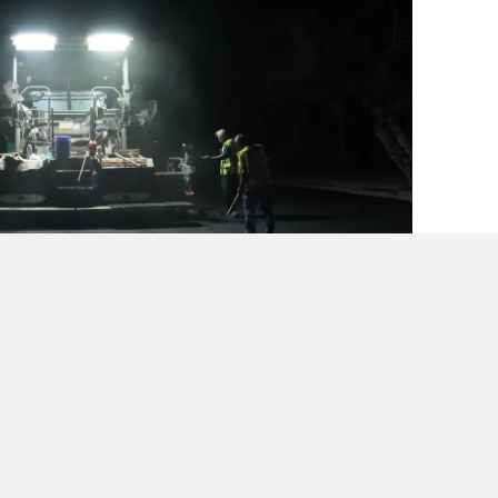
n Ardından Asfalt Serimine
 bozulan yol yüzeyinde ilk olarak trimer