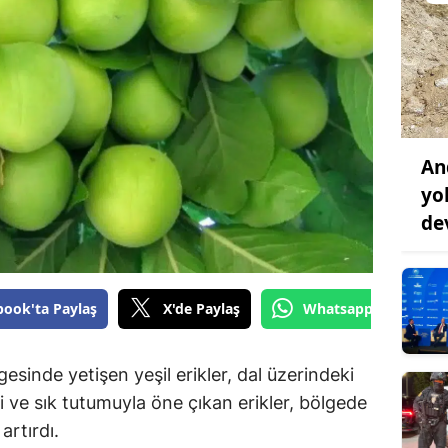
An
yo
de
book'ta Paylaş
X'de Paylaş
Whatsapp'tan Gönde
sinde yetişen yeşil erikler, dal üzerindeki
ği ve sık tutumuyla öne çıkan erikler, bölgede
artırdı.