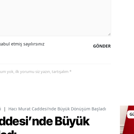
abul etmiş sayılırsınız
GÖNDER
yorum yok, ilk yorumu siz yazın, tartışalım *
i
|
Hacı Murat Caddesi’nde Büyük Dönüşüm Başladı
G
ddesi’nde Büyük