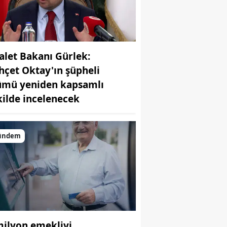
alet Bakanı Gürlek:
hçet Oktay'ın şüpheli
ümü yeniden kapsamlı
kilde incelenecek
ündem
milyon emekliyi