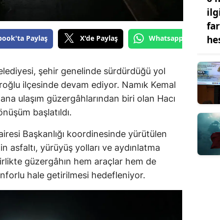
ilg
fa
he
book'ta Paylaş
X'de Paylaş
Whatsapp'tan Gönde
diyesi, şehir genelinde sürdürdüğü yol
iroğlu ilçesinde devam ediyor. Namık Kemal
ana ulaşım güzergâhlarından biri olan Hacı
nüşüm başlatıldı.
iresi Başkanlığı koordinesinde yürütülen
 asfaltı, yürüyüş yolları ve aydınlatma
birlikte güzergâhın hem araçlar hem de
nforlu hale getirilmesi hedefleniyor.