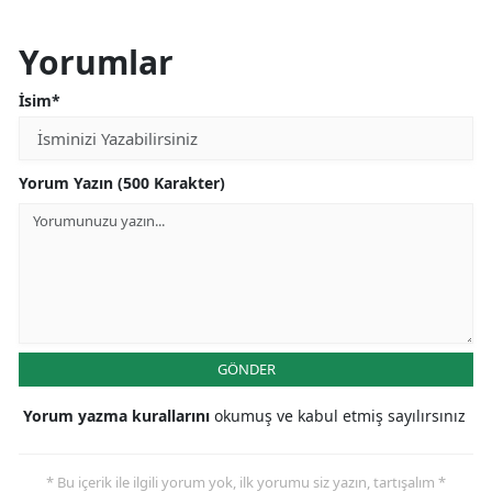
Yorumlar
İsim*
Yorum Yazın (500 Karakter)
GÖNDER
Yorum yazma kurallarını
okumuş ve kabul etmiş sayılırsınız
* Bu içerik ile ilgili yorum yok, ilk yorumu siz yazın, tartışalım *