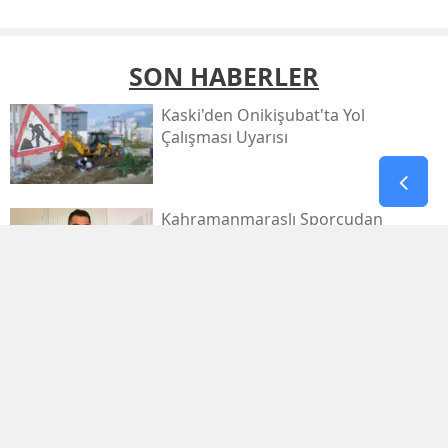
SON HABERLER
Kaski̇'den Onikişubat'ta Yol
Çalışması Uyarısı
Kahramanmaraşlı Sporcudan
Avrupa'da Büyük Zafer
Filistin Konvoyu
Kahramanmaraş'tan Dualarla
Uğurlanacak
Afşinspor’dan Çifte Transfer Hamlesi