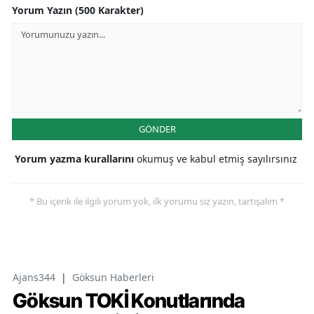
Yorum Yazın (500 Karakter)
GÖNDER
Yorum yazma kurallarını
okumuş ve kabul etmiş sayılırsınız
* Bu içerik ile ilgili yorum yok, ilk yorumu siz yazın, tartışalım *
Ajans344
|
Göksun Haberleri
Göksun TOKİ Konutlarında