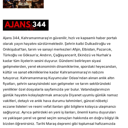
Ajans 344, Kahramanmaraş'ın güvenilir, hızlı ve kapsamlı haber portalı
olarak yayın hayatını sürdürmektedir. Şehrin kalbi Dulkadiroğlu ve
Onikişubat'tan, tarım ve sanayi merkezleri Afşin, Elbistan, Pazarcık,
Türkoğlu ve Göksun'a; Andırın, Çağlayancerit, Ekinözü ve Nurhak'a
kadar tüm ilçelerin sesini duyurur. Gündemi belirleyen siyasi
gelişmelerden, yerel ekonominin dinamiklerine, spordaki heyecandan,
kültür ve sanat etkinliklerine kadar Kahramanmaraş'ın nabzını
tutuyoruz. Kahramanmaraş Kuyumcular Odası'ndan alınan anlık altın
fiyatları, şehrin sanayisindeki son gelişmeler ve tarım sektöründeki
yenilikler özel dosyalarla sayfamızda yer bulur. Vatandaşlarımızın
günlük hayatını kolaylaştırmak amacıyla Diyanet uyumlu günlük namaz
vakitleri, detaylı ve anlık hava durumu tahminleri, güncel nöbetçi
eczane listeleri ve resmi vefat ilanları gibi bilgilere kolayca ulaşmanızı
sağlıyoruz. Ayrıca şehirdeki en yeni iş ilanları, önemli kamu duyuruları
ve yaklaşan yerel ve genel seçim sonuçları hakkında en doğru bilgiyi ilk
bizden öğrenirsiniz. Tarihi Maraş depremi gibi toplumsal hafızamızda