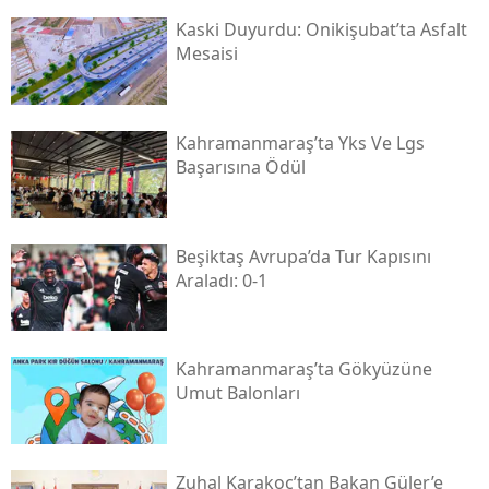
Kaski̇ Duyurdu: Onikişubat’ta Asfalt
Mesaisi
Kahramanmaraş’ta Yks Ve Lgs
Başarısına Ödül
Beşiktaş Avrupa’da Tur Kapısını
Araladı: 0-1
Kahramanmaraş’ta Gökyüzüne
Umut Balonları
Zuhal Karakoç’tan Bakan Güler’e