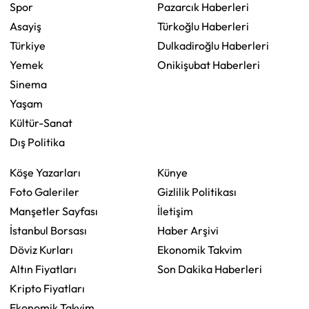
Spor
Pazarcık Haberleri
Asayiş
Türkoğlu Haberleri
Türkiye
Dulkadiroğlu Haberleri
Yemek
Onikişubat Haberleri
Sinema
Yaşam
Kültür-Sanat
Dış Politika
Köşe Yazarları
Künye
Foto Galeriler
Gizlilik Politikası
Manşetler Sayfası
İletişim
İstanbul Borsası
Haber Arşivi
Döviz Kurları
Ekonomik Takvim
Altın Fiyatları
Son Dakika Haberleri
Kripto Fiyatları
Ekonomik Takvim