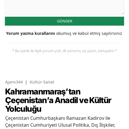
GÖNDER
Yorum yazma kurallarını
okumuş ve kabul etmiş sayılırsınız
* Bu içerik ile ilgili yorum yok, ilk yorumu siz yazın, tartışalım *
Ajans344
|
Kültür-Sanat
Kahramanmaraş’tan
Çeçenistan’a Anadil ve Kültür
Yolculuğu
Çeçenistan Cumhurbaşkanı Ramazan Kadirov ile
Çeçenistan Cumhuriyeti Ulusal Politika, Dış İlişkiler,