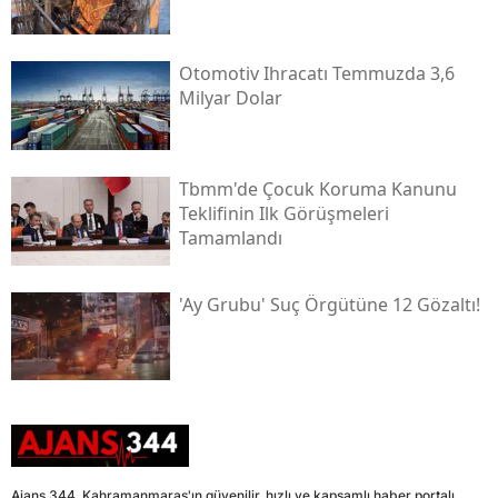
Otomotiv Ihracatı Temmuzda 3,6
Milyar Dolar
Tbmm'de Çocuk Koruma Kanunu
Teklifinin Ilk Görüşmeleri
Tamamlandı
'ay Grubu' Suç Örgütüne 12 Gözaltı!
Ajans 344, Kahramanmaraş'ın güvenilir, hızlı ve kapsamlı haber portalı