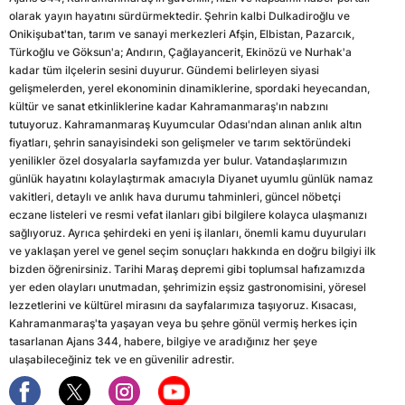
olarak yayın hayatını sürdürmektedir. Şehrin kalbi Dulkadiroğlu ve
Onikişubat'tan, tarım ve sanayi merkezleri Afşin, Elbistan, Pazarcık,
Türkoğlu ve Göksun'a; Andırın, Çağlayancerit, Ekinözü ve Nurhak'a
kadar tüm ilçelerin sesini duyurur. Gündemi belirleyen siyasi
gelişmelerden, yerel ekonominin dinamiklerine, spordaki heyecandan,
kültür ve sanat etkinliklerine kadar Kahramanmaraş'ın nabzını
tutuyoruz. Kahramanmaraş Kuyumcular Odası'ndan alınan anlık altın
fiyatları, şehrin sanayisindeki son gelişmeler ve tarım sektöründeki
yenilikler özel dosyalarla sayfamızda yer bulur. Vatandaşlarımızın
günlük hayatını kolaylaştırmak amacıyla Diyanet uyumlu günlük namaz
vakitleri, detaylı ve anlık hava durumu tahminleri, güncel nöbetçi
eczane listeleri ve resmi vefat ilanları gibi bilgilere kolayca ulaşmanızı
sağlıyoruz. Ayrıca şehirdeki en yeni iş ilanları, önemli kamu duyuruları
ve yaklaşan yerel ve genel seçim sonuçları hakkında en doğru bilgiyi ilk
bizden öğrenirsiniz. Tarihi Maraş depremi gibi toplumsal hafızamızda
yer eden olayları unutmadan, şehrimizin eşsiz gastronomisini, yöresel
lezzetlerini ve kültürel mirasını da sayfalarımıza taşıyoruz. Kısacası,
Kahramanmaraş'ta yaşayan veya bu şehre gönül vermiş herkes için
tasarlanan Ajans 344, habere, bilgiye ve aradığınız her şeye
ulaşabileceğiniz tek ve en güvenilir adrestir.