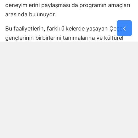
deneyimlerini paylaşması da programın amaçları
arasında bulunuyor.
Bu faaliyetlerin, farklı ülkelerde yaşayan Çeçen
gençlerinin birbirlerini tanımalarına ve kültürel
bağlarını geliştirmelerine katkı sağlaması
bekleniyor.
Tüm İhtiyaçlar Program
Kapsamında Karşılanacak
Açıklanan program çerçevesinde öğrencilerin
seyahat, konaklama, ulaşım, eğitim ve güvenlik
süreçleri için gerekli hazırlıkların tamamlandığı
bildirildi.
İlgili kurumların koordinasyonunda yürütülecek