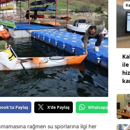
K
Ka
ile
hi
ka
book'ta Paylaş
X'de Paylaş
Whatsapp'tan Gönde
mamasına rağmen su sporlarına ilgi her