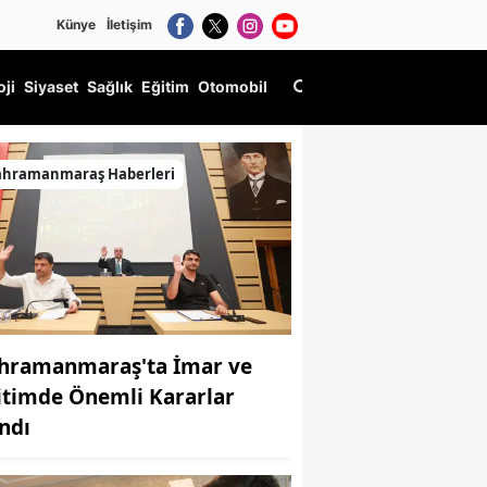
Künye
İletişim
oji
Siyaset
Sağlık
Eğitim
Otomobil
ahramanmaraş Haberleri
hramanmaraş'ta İmar ve
itimde Önemli Kararlar
ındı