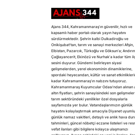
Ajans 344, Kahramanmaraş'ın güvenilir, hızlı ve
kapsamlı haber portalı olarak yayın hayatını
sürdürmektedir. Şehrin kalbi Dulkadiroğlu ve
Onikişubat'tan, tarım ve sanayi merkezleri Afşin,
Elbistan, Pazarcık, Türkoğlu ve Göksun'a; Andırın
Çağlayancerit, Ekinözü ve Nurhak'a kadar tüm il
sesini duyurur. Gündemi belirleyen siyasi
gelişmelerden, yerel ekonominin dinamiklerine,
spordaki heyecandan, kültür ve sanat etkinlikler
kadar Kahramanmaraş'ın nabzını tutuyoruz.
Kahramanmaraş Kuyumcular Odası'ndan alınan a
altın fiyatları, şehrin sanayisindeki son gelişmeler
tarım sektöründeki yenilikler özel dosyalarla
sayfamızda yer bulur. Vatandaşlarımızın günlük
hayatını kolaylaştırmak amacıyla Diyanet uyuml
günlük namaz vakitleri, detaylı ve anlık hava du
tahminleri, güncel nöbetçi eczane listeleri ve res
vefat ilanları gibi bilgilere kolayca ulaşmanızı