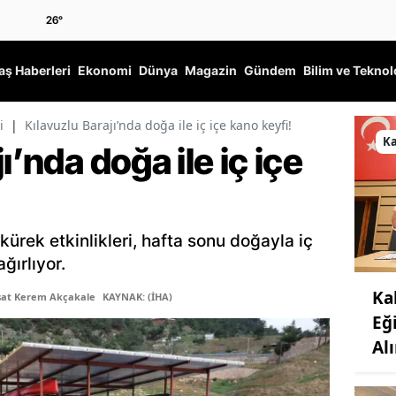
26
°
ş Haberleri
Ekonomi
Dünya
Magazin
Gündem
Bilim ve Teknol
i
|
Kılavuzlu Barajı’nda doğa ile iç içe kano keyfi!
K
ı’nda doğa ile iç içe
kürek etkinlikleri, hafta sonu doğayla iç
ğırlıyor.
Ka
şat Kerem Akçakale
KAYNAK: (İHA)
Eğ
Al