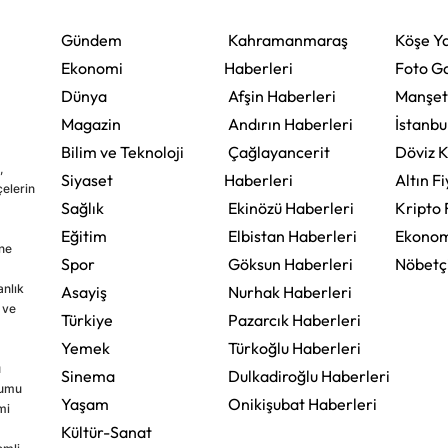
Gündem
Kahramanmaraş
Köşe Ya
Ekonomi
Haberleri
Foto Ga
Dünya
Afşin Haberleri
Manşet
Magazin
Andırın Haberleri
İstanbu
Bilim ve Teknoloji
Çağlayancerit
Döviz K
,
Siyaset
Haberleri
Altın Fi
çelerin
Sağlık
Ekinözü Haberleri
Kripto 
Eğitim
Elbistan Haberleri
Ekonom
ine
Spor
Göksun Haberleri
Nöbetç
nlık
Asayiş
Nurhak Haberleri
 ve
Türkiye
Pazarcık Haberleri
Yemek
Türkoğlu Haberleri
u
Sinema
Dulkadiroğlu Haberleri
rumu
Yaşam
Onikişubat Haberleri
mi
Kültür-Sanat