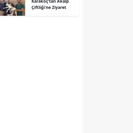
Karakoç’tan Akalp
Çiftliği’ne Ziyaret