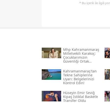
* Bu içerik ile ilgili 
Mhp Kahramanmaraş
Milletvekili Karakoç:
Çocuklarımızın
Güvenliği Ortak
Vazifemiz
Kahramanmaraş'tan
Tekne Sahiplerine
Uyarı: Belgelerinizi
Kontrol Edin!
Hüseyin Emir Seviğ
Kipaş İstiklal Basket’e
Transfer Oldu