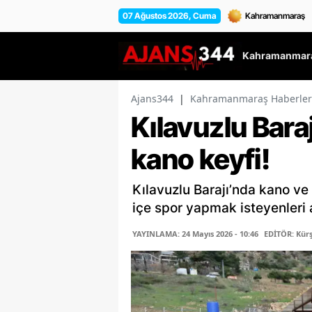
07 Ağustos 2026, Cuma
Kahramanmara
Ajans344
|
Kahramanmaraş Haberler
Kılavuzlu Baraj
kano keyfi!
Kılavuzlu Barajı’nda kano ve 
içe spor yapmak isteyenleri a
YAYINLAMA: 24 Mayıs 2026 - 10:46
EDİTÖR: Kür