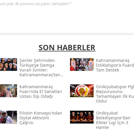
yorum yok, ilk yorumu siz yazın, tartışalım *
SON HABERLER
Şairler Şehrinden
Kahramanmaraş
Türkiye’ye Damga
İstiklalspor’a Fuar
Vuran İsimler:
Tam Destek
Kahramanmaraş’tan
Çıkan Ünlüler
Kahramanmaraş
Onikişubatspor Pg
Fuarı'nda El Sanatları
Başvurusunu
Ustası İlgi Odağı
Tamamlayan İlk K
Oldu!
Filistin Konvoyu'ndan
Onikişubat
Dijital Aktivizm
Belediyespor’dan
Çağrısı
Efeler Ligi İçin 3
Hamle