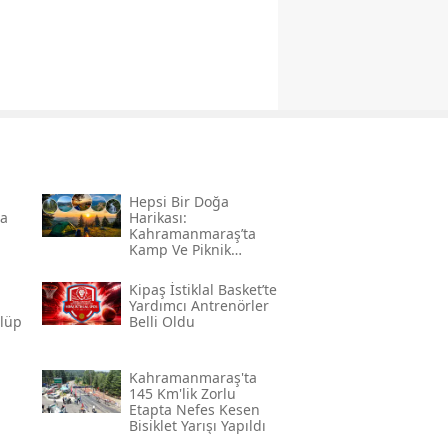
Hepsi Bir Doğa
da
Harikası:
Kahramanmaraş’ta
Kamp Ve Piknik
Yapılabilecek En
Güzel Alanlar
l
Kipaş İstiklal Basket’te
Yardımcı Antrenörler
ulüp
Belli Oldu
Kahramanmaraş'ta
145 Km'lik Zorlu
Etapta Nefes Kesen
Bisiklet Yarışı Yapıldı