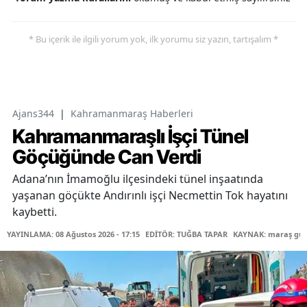
* Bu içerik ile ilgili yorum yok, ilk yorumu siz yazın, tartışalım *
Ajans344
|
Kahramanmaraş Haberleri
Kahramanmaraşlı İşçi Tünel
Göçüğünde Can Verdi
Adana’nın İmamoğlu ilçesindeki tünel inşaatında
yaşanan göçükte Andırınlı işçi Necmettin Tok hayatını
kaybetti.
YAYINLAMA: 08 Ağustos 2026 - 17:15
EDİTÖR: TUĞBA TAPAR
KAYNAK: maraş gü