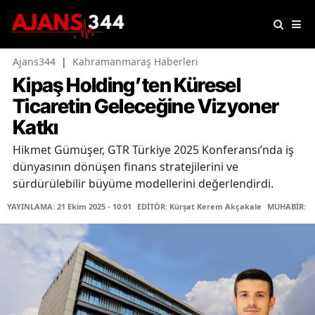
Ajans344
|
Kahramanmaraş Haberleri
Kipaş Holding’ten Küresel
Ticaretin Geleceğine Vizyoner
Katkı
Hikmet Gümüşer, GTR Türkiye 2025 Konferansı’nda iş
dünyasının dönüşen finans stratejilerini ve
sürdürülebilir büyüme modellerini değerlendirdi.
YAYINLAMA: 21 Ekim 2025 - 10:01
EDİTÖR: Kürşat Kerem Akçakale
MUHABİR: A