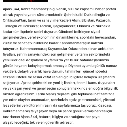
Ajans 344, Kahramanmaraş'ın güvenilir, hızlı ve kapsamlı haber portalı
olarak yayın hayatını sürdürmektedir. Şehrin kalbi Dulkadiroğlu ve
Onikişubat'tan, tarım ve sanayi merkezleri Afşin, Elbistan, Pazarcık,
Türkoğlu ve Göksun'a; Andırın, Çağlayancerit, Ekinözü ve Nurhak'a
kadar tüm ilçelerin sesini duyurur. Gündemi belirleyen siyasi
gelişmelerden, yerel ekonominin dinamiklerine, spordaki heyecandan,
kültür ve sanat etkinliklerine kadar Kahramanmaraş'ın nabzını
tutuyoruz. Kahramanmaraş Kuyumcular Odası'ndan alınan anlık altın
fiyatları, şehrin sanayisindeki son gelişmeler ve tarım sektöründeki
yenilikler özel dosyalarla sayfamızda yer bulur. Vatandaşlarımızın
günlük hayatını kolaylaştırmak amacıyla Diyanet uyumlu günlük namaz
vakitleri, detaylı ve anlık hava durumu tahminleri, güncel nöbetçi
eczane listeleri ve resmi vefat ilanları gibi bilgilere kolayca ulaşmanızı
sağlıyoruz. Ayrıca şehirdeki en yeni iş ilanları, önemli kamu duyuruları
ve yaklaşan yerel ve genel seçim sonuçları hakkında en doğru bilgiyi ilk
bizden öğrenirsiniz. Tarihi Maraş depremi gibi toplumsal hafızamızda
yer eden olayları unutmadan, şehrimizin eşsiz gastronomisini, yöresel
lezzetlerini ve kültürel mirasını da sayfalarımıza taşıyoruz. Kısacası,
Kahramanmaraş'ta yaşayan veya bu şehre gönül vermiş herkes için
tasarlanan Ajans 344, habere, bilgiye ve aradığınız her şeye
ulaşabileceğiniz tek ve en güvenilir adrestir.