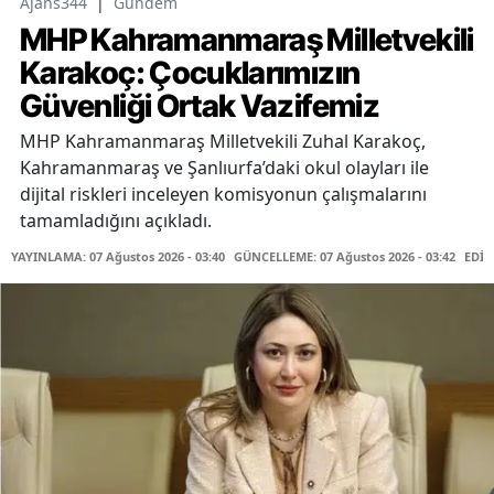
Ajans344
|
Gündem
MHP Kahramanmaraş Milletvekili
Karakoç: Çocuklarımızın
Güvenliği Ortak Vazifemiz
MHP Kahramanmaraş Milletvekili Zuhal Karakoç,
Kahramanmaraş ve Şanlıurfa’daki okul olayları ile
dijital riskleri inceleyen komisyonun çalışmalarını
tamamladığını açıkladı.
YAYINLAMA: 07 Ağustos 2026 - 03:40
GÜNCELLEME: 07 Ağustos 2026 - 03:42
EDİT