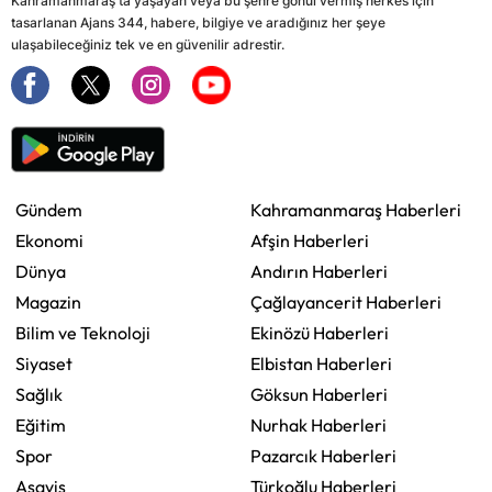
Kahramanmaraş'ta yaşayan veya bu şehre gönül vermiş herkes için
tasarlanan Ajans 344, habere, bilgiye ve aradığınız her şeye
ulaşabileceğiniz tek ve en güvenilir adrestir.
Gündem
Kahramanmaraş Haberleri
Ekonomi
Afşin Haberleri
Dünya
Andırın Haberleri
Magazin
Çağlayancerit Haberleri
Bilim ve Teknoloji
Ekinözü Haberleri
Siyaset
Elbistan Haberleri
Sağlık
Göksun Haberleri
Eğitim
Nurhak Haberleri
Spor
Pazarcık Haberleri
Asayiş
Türkoğlu Haberleri