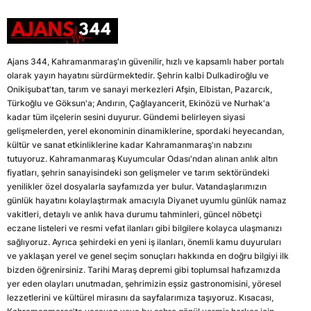
Ajans 344, Kahramanmaraş'ın güvenilir, hızlı ve kapsamlı haber portalı
olarak yayın hayatını sürdürmektedir. Şehrin kalbi Dulkadiroğlu ve
Onikişubat'tan, tarım ve sanayi merkezleri Afşin, Elbistan, Pazarcık,
Türkoğlu ve Göksun'a; Andırın, Çağlayancerit, Ekinözü ve Nurhak'a
kadar tüm ilçelerin sesini duyurur. Gündemi belirleyen siyasi
gelişmelerden, yerel ekonominin dinamiklerine, spordaki heyecandan,
kültür ve sanat etkinliklerine kadar Kahramanmaraş'ın nabzını
tutuyoruz. Kahramanmaraş Kuyumcular Odası'ndan alınan anlık altın
fiyatları, şehrin sanayisindeki son gelişmeler ve tarım sektöründeki
yenilikler özel dosyalarla sayfamızda yer bulur. Vatandaşlarımızın
günlük hayatını kolaylaştırmak amacıyla Diyanet uyumlu günlük namaz
vakitleri, detaylı ve anlık hava durumu tahminleri, güncel nöbetçi
eczane listeleri ve resmi vefat ilanları gibi bilgilere kolayca ulaşmanızı
sağlıyoruz. Ayrıca şehirdeki en yeni iş ilanları, önemli kamu duyuruları
ve yaklaşan yerel ve genel seçim sonuçları hakkında en doğru bilgiyi ilk
bizden öğrenirsiniz. Tarihi Maraş depremi gibi toplumsal hafızamızda
yer eden olayları unutmadan, şehrimizin eşsiz gastronomisini, yöresel
lezzetlerini ve kültürel mirasını da sayfalarımıza taşıyoruz. Kısacası,