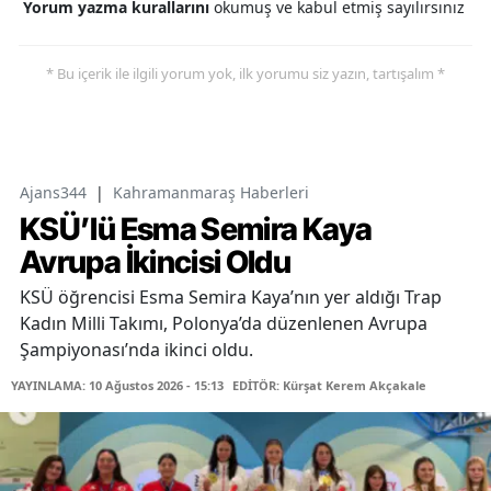
Yorum yazma kurallarını
okumuş ve kabul etmiş sayılırsınız
* Bu içerik ile ilgili yorum yok, ilk yorumu siz yazın, tartışalım *
Ajans344
|
Kahramanmaraş Haberleri
KSÜ’lü Esma Semira Kaya
Avrupa İkincisi Oldu
KSÜ öğrencisi Esma Semira Kaya’nın yer aldığı Trap
Kadın Milli Takımı, Polonya’da düzenlenen Avrupa
Şampiyonası’nda ikinci oldu.
YAYINLAMA: 10 Ağustos 2026 - 15:13
EDİTÖR: Kürşat Kerem Akçakale