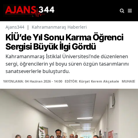
Ajans344
|
Kahramanmaraş Haberleri
KİÜ’de Yıl Sonu Karma Öğrenci
Sergisi Büyük İlgi Gördü
Kahramanmaraş İstiklal Üniversitesi’nde düzenlenen
sergi, öğrencilerin yıl boyu süren özgün tasarımlarını
sanatseverlerle buluşturdu.
YAYINLAMA: 04 Haziran 2026 - 14:00
EDİTÖR: Kürşat Kerem Akçakale
MUHABİR