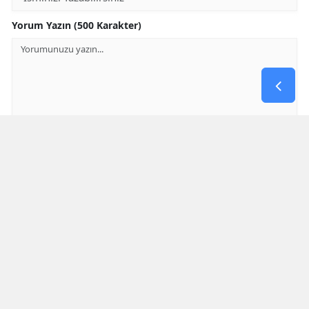
Yorum Yazın (500 Karakter)
GÖNDER
Yorum yazma kurallarını
okumuş ve kabul etmiş sayılırsınız
* Bu içerik ile ilgili yorum yok, ilk yorumu siz yazın, tartışalım *
SON HABERLER