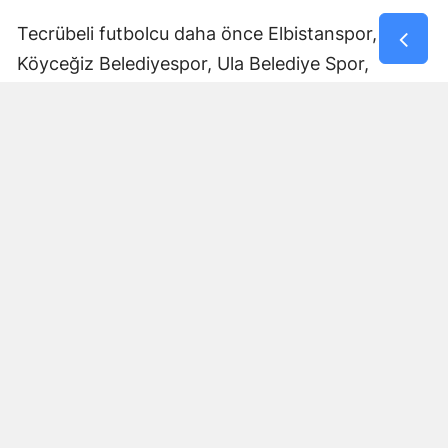
Tecrübeli futbolcu daha önce Elbistanspor,
Köyceğiz Belediyespor, Ula Belediye Spor,
Marmaris Gücü Spor Kulübü, Dalyanspor,
Ortaköy Spor, Göksun Ülkü Spor, Araban
Belediye Spor ve Elbistan Feda Spor formalarını
giydi.
Bölgesel Amatör Lig’de 12 karşılaşmada görev
alan Ali Çam, bu maçlarda bir gol kaydetti.
Çam’ın saha içindeki deneyimi ve farklı
kulüplerde edindiği tecrübeyle Afşinspor’un yeni
sezon hedeflerine katkı sağlaması bekleniyor.
Transfer Çalışmaları Devam Edecek
Afşinspor’un Muhammet Kadir Arslan ve Ali Çam