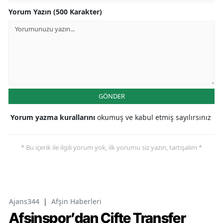
Yorum Yazın (500 Karakter)
GÖNDER
Yorum yazma kurallarını
okumuş ve kabul etmiş sayılırsınız
* Bu içerik ile ilgili yorum yok, ilk yorumu siz yazın, tartışalım *
Ajans344
|
Afşin Haberleri
Afşinspor’dan Çifte Transfer