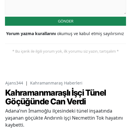
GÖNDER
Yorum yazma kurallarını
okumuş ve kabul etmiş sayılırsınız
* Bu içerik ile ilgili yorum yok, ilk yorumu siz yazın, tartışalım *
Ajans344
|
Kahramanmaraş Haberleri
Kahramanmaraşlı İşçi Tünel
Göçüğünde Can Verdi
Adana’nın İmamoğlu ilçesindeki tünel inşaatında
yaşanan göçükte Andırınlı işçi Necmettin Tok hayatını
kaybetti.