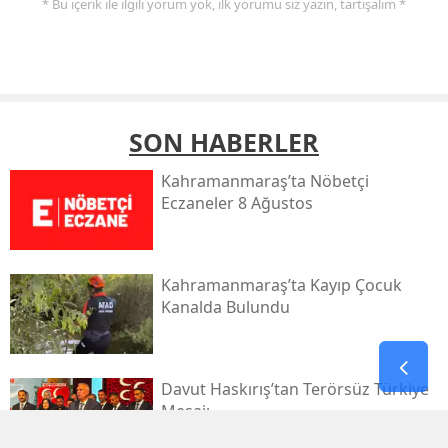
* Bu içerik ile ilgili yorum yok, ilk yorumu siz yazın, tartışalım *
SON HABERLER
Kahramanmaraş’ta Nöbetçi
Eczaneler 8 Ağustos
Kahramanmaraş’ta Kayıp Çocuk
Kanalda Bulundu
Davut Haskırış’tan Terörsüz Türkiye
Mesajı