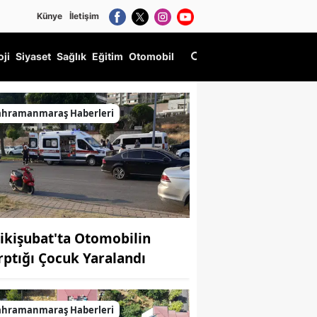
Künye
İletişim
oji
Siyaset
Sağlık
Eğitim
Otomobil
onulu Seminer Gerçekleştirildi
ahramanmaraş Haberleri
ikişubat'ta Otomobilin
rptığı Çocuk Yaralandı
ahramanmaraş Haberleri