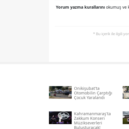
Yorum yazma kurallarını
okumuş ve k
* Bu içerik ile ilgili 
Onikişubat'ta
Otomobilin Çarptığı
Çocuk Yaralandı
Kahramanmaraş'ta
Zakkum Konseri
Müzikseverleri
Buluşturacak!