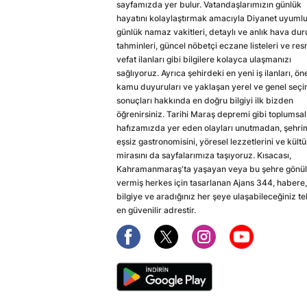
sayfamızda yer bulur. Vatandaşlarımızın günlük
hayatını kolaylaştırmak amacıyla Diyanet uyuml
günlük namaz vakitleri, detaylı ve anlık hava du
tahminleri, güncel nöbetçi eczane listeleri ve res
vefat ilanları gibi bilgilere kolayca ulaşmanızı
sağlıyoruz. Ayrıca şehirdeki en yeni iş ilanları, ön
kamu duyuruları ve yaklaşan yerel ve genel seç
sonuçları hakkında en doğru bilgiyi ilk bizden
öğrenirsiniz. Tarihi Maraş depremi gibi toplumsal
hafızamızda yer eden olayları unutmadan, şehri
eşsiz gastronomisini, yöresel lezzetlerini ve kültü
mirasını da sayfalarımıza taşıyoruz. Kısacası,
Kahramanmaraş'ta yaşayan veya bu şehre gönül
vermiş herkes için tasarlanan Ajans 344, habere,
bilgiye ve aradığınız her şeye ulaşabileceğiniz te
en güvenilir adrestir.