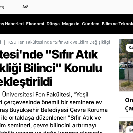
34
°
ş Haberleri
Ekonomi
Dünya
Magazin
Gündem
Bilim ve Teknol
i
|
KSÜ Fen Fakültesi'nde "Sıfır Atık ve İklim Değişikliği Bilinci" K
K
esi'nde "Sıfır Atık
kliği Bilinci" Konulu
leştirildi
iversitesi Fen Fakültesi, "Yeşil
On
leri çerçevesinde önemli bir seminere ev
Ça
raş Büyükşehir Belediyesi Çevre Koruma
 ile ortaklaşa düzenlenen "Sıfır Atık ve
im semineri, çevre bilincini artırmayı
K