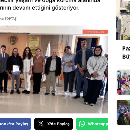
ülebilir yaşam ve doğa koruma alanında
ının devam ettiğini gösteriyor.
tma TOPTAŞ
Pa
Bü
book'ta Paylaş
X'de Paylaş
Whatsapp'tan Gönde