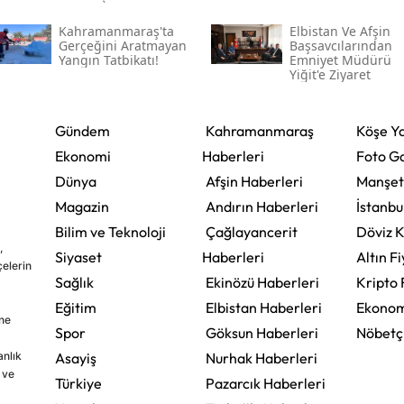
Kahramanmaraş'ta
Elbistan Ve Afşin
Gerçeğini Aratmayan
Başsavcılarından
Yangın Tatbikatı!
Emniyet Müdürü
Yiğit'e Ziyaret
Gündem
Kahramanmaraş
Köşe Ya
Ekonomi
Haberleri
Foto Ga
Dünya
Afşin Haberleri
Manşet
Magazin
Andırın Haberleri
İstanbu
Bilim ve Teknoloji
Çağlayancerit
Döviz K
,
Siyaset
Haberleri
Altın Fi
çelerin
Sağlık
Ekinözü Haberleri
Kripto 
Eğitim
Elbistan Haberleri
Ekonom
ine
Spor
Göksun Haberleri
Nöbetç
nlık
Asayiş
Nurhak Haberleri
 ve
Türkiye
Pazarcık Haberleri