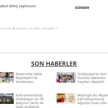
abul etmiş sayılırsınız
GÖNDER
yorum yok, ilk yorumu siz yazın, tartışalım *
SON HABERLER
Pazarcık’ta Yollar
Onikişubat'ta Yeni
Büyükşehir’le
Gündüz Bakımevi
Yenileniyor
Kayıtları Başladı!
Kahramanmaraş
Madrigal Bu Akşa
İstiklalspor'un İlk
Kahramanmaraş
Maçının Tarihi Ve
Ağustos Fuarı'nda
Saati Açıklandı