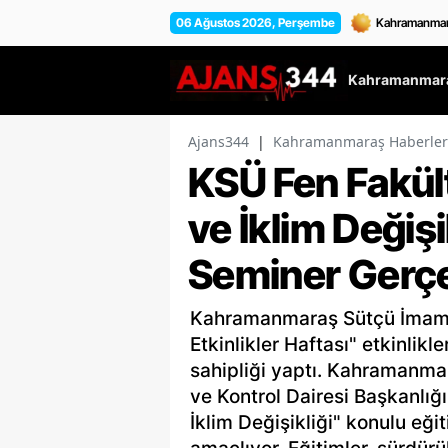
06 Ağustos 2026, Perşembe
Kahramanmara
Ajans344
|
Kahramanmaraş Haberler
KSÜ Fen Fakült
ve İklim Değişi
Seminer Gerçek
Kahramanmaraş Sütçü İmam Ün
Etkinlikler Haftası" etkinlik
sahipliği yaptı. Kahramanma
ve Kontrol Dairesi Başkanlığı
İklim Değişikliği" konulu eğit