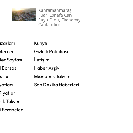
Kahramanmaraş
Fuarı Esnafa Can
Suyu Oldu, Ekonomiyi
Canlandırdı
zarları
Künye
leriler
Gizlilik Politikası
ler Sayfası
İletişim
l Borsası
Haber Arşivi
urları
Ekonomik Takvim
yatları
Son Dakika Haberleri
Fiyatları
ik Takvim
i Eczaneler