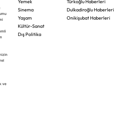
Yemek
Türkoğlu Haberleri
u
Sinema
Dulkadiroğlu Haberleri
rumu
Yaşam
Onikişubat Haberleri
mi
Kültür-Sanat
emli
Dış Politika
im
mizin
rel
k ve