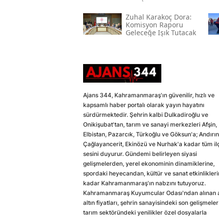
Zuhal Karakoç Dora:
Komisyon Raporu
Geleceğe Işık Tutacak
Ajans 344, Kahramanmaraş'ın güvenilir, hızlı ve
kapsamlı haber portalı olarak yayın hayatını
sürdürmektedir. Şehrin kalbi Dulkadiroğlu ve
Onikişubat'tan, tarım ve sanayi merkezleri Afşin,
Elbistan, Pazarcık, Türkoğlu ve Göksun'a; Andırın
Çağlayancerit, Ekinözü ve Nurhak'a kadar tüm il
sesini duyurur. Gündemi belirleyen siyasi
gelişmelerden, yerel ekonominin dinamiklerine,
spordaki heyecandan, kültür ve sanat etkinlikler
kadar Kahramanmaraş'ın nabzını tutuyoruz.
Kahramanmaraş Kuyumcular Odası'ndan alınan a
altın fiyatları, şehrin sanayisindeki son gelişmeler
tarım sektöründeki yenilikler özel dosyalarla