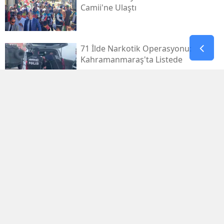
Camii'ne Ulaştı
71 İlde Narkotik Operasyonu:
Kahramanmaraş'ta Listede
Kahramanmaraş Deprem
Davalarında 14 Dosya Yargıtay'da
Osman Yenipınar'a Pençe 46'tan
Anlamlı Ziyaret
Kayseri'den Havalandı, 5,5 Saat
Sonra Kahramanmaraş'taydı