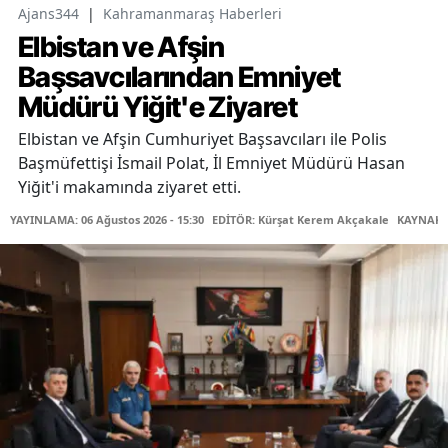
Ajans344
|
Kahramanmaraş Haberleri
Elbistan ve Afşin
Başsavcılarından Emniyet
Müdürü Yiğit'e Ziyaret
Elbistan ve Afşin Cumhuriyet Başsavcıları ile Polis
Başmüfettişi İsmail Polat, İl Emniyet Müdürü Hasan
Yiğit'i makamında ziyaret etti.
YAYINLAMA: 06 Ağustos 2026 - 15:30
EDİTÖR: Kürşat Kerem Akçakale
KAYNAK: 