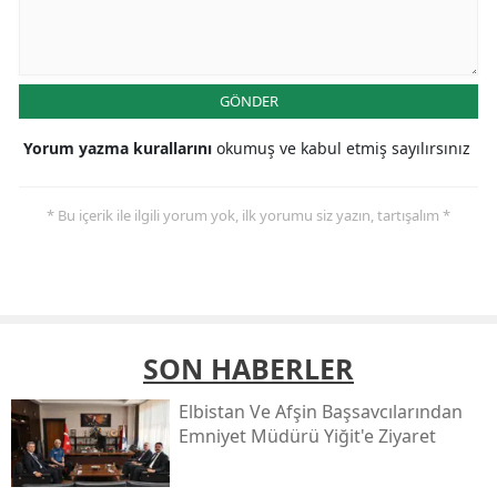
GÖNDER
Yorum yazma kurallarını
okumuş ve kabul etmiş sayılırsınız
* Bu içerik ile ilgili yorum yok, ilk yorumu siz yazın, tartışalım *
SON HABERLER
Elbistan Ve Afşin Başsavcılarından
Emniyet Müdürü Yiğit'e Ziyaret