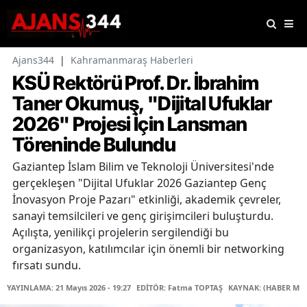
Ajans344
|
Kahramanmaraş Haberleri
KSÜ Rektörü Prof. Dr. İbrahim
Taner Okumuş, "Dijital Ufuklar
2026" Projesi İçin Lansman
Töreninde Bulundu
Gaziantep İslam Bilim ve Teknoloji Üniversitesi'nde
gerçekleşen "Dijital Ufuklar 2026 Gaziantep Genç
İnovasyon Proje Pazarı" etkinliği, akademik çevreler,
sanayi temsilcileri ve genç girişimcileri buluşturdu.
Açılışta, yenilikçi projelerin sergilendiği bu
organizasyon, katılımcılar için önemli bir networking
fırsatı sundu.
YAYINLAMA: 21 Mayıs 2026 - 19:27
EDİTÖR: Fatma TOPTAŞ
KAYNAK: (HABER MER