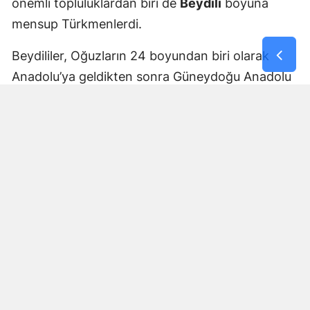
önemli topluluklardan biri de
Beydili
boyuna
mensup Türkmenlerdi.
Beydililer, Oğuzların 24 boyundan biri olarak
Anadolu’ya geldikten sonra Güneydoğu Anadolu
ve Çukurova çevresine yayıldı. Zamanla Dulkadirli
Türkmenlerinin önemli unsurlarından biri haline
geldiler.
Beydili boyuyla bağlantılı
Cerit ve Tecirli
aşiretlerinin
de Dulkadirli Türkmen toplulukları
arasında bulunduğu belirtiliyor. Ceritlerin kış
aylarını Amik Ovası’nda geçirip yaz aylarında
Maraş taraflarındaki yaylalara çıktıkları tarihî
kaynaklara yansıdı.
Bu göç yolları, Kahramanmaraş’ın özellikle kırsal