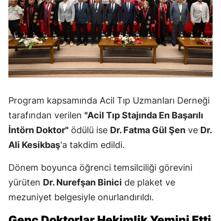
Program kapsamında Acil Tıp Uzmanları Derneği
tarafından verilen
"Acil Tıp Stajında En Başarılı
İntörn Doktor"
ödülü ise
Dr. Fatma Gül Şen
ve
Dr.
Ali Kesikbaş
'a takdim edildi.
Dönem boyunca öğrenci temsilciliği görevini
yürüten
Dr. Nurefşan Binici
de plaket ve
mezuniyet belgesiyle onurlandırıldı.
Genç Doktorlar Hekimlik Yemini Etti