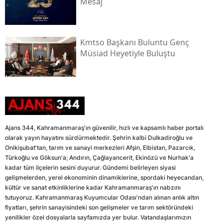
Mesaj
Kmtso Başkanı Buluntu Genç
Müsi̇ad Heyetiyle Buluştu
Ajans 344, Kahramanmaraş'ın güvenilir, hızlı ve kapsamlı haber portalı
olarak yayın hayatını sürdürmektedir. Şehrin kalbi Dulkadiroğlu ve
Onikişubat'tan, tarım ve sanayi merkezleri Afşin, Elbistan, Pazarcık,
Türkoğlu ve Göksun'a; Andırın, Çağlayancerit, Ekinözü ve Nurhak'a
kadar tüm ilçelerin sesini duyurur. Gündemi belirleyen siyasi
gelişmelerden, yerel ekonominin dinamiklerine, spordaki heyecandan,
kültür ve sanat etkinliklerine kadar Kahramanmaraş'ın nabzını
tutuyoruz. Kahramanmaraş Kuyumcular Odası'ndan alınan anlık altın
fiyatları, şehrin sanayisindeki son gelişmeler ve tarım sektöründeki
yenilikler özel dosyalarla sayfamızda yer bulur. Vatandaşlarımızın