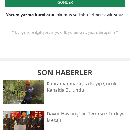
GÖNDER
Yorum yazma kurallarını
okumuş ve kabul etmiş sayılırsınız
* Bu içerik ile ilgili yorum yok, ilk yorumu siz yazın, tartışalım *
SON HABERLER
Kahramanmaraş’ta Kayıp Çocuk
Kanalda Bulundu
Davut Haskırış’tan Terörsüz Türkiye
Mesajı