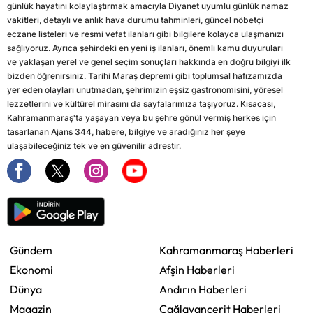
günlük hayatını kolaylaştırmak amacıyla Diyanet uyumlu günlük namaz
vakitleri, detaylı ve anlık hava durumu tahminleri, güncel nöbetçi
eczane listeleri ve resmi vefat ilanları gibi bilgilere kolayca ulaşmanızı
sağlıyoruz. Ayrıca şehirdeki en yeni iş ilanları, önemli kamu duyuruları
ve yaklaşan yerel ve genel seçim sonuçları hakkında en doğru bilgiyi ilk
bizden öğrenirsiniz. Tarihi Maraş depremi gibi toplumsal hafızamızda
yer eden olayları unutmadan, şehrimizin eşsiz gastronomisini, yöresel
lezzetlerini ve kültürel mirasını da sayfalarımıza taşıyoruz. Kısacası,
Kahramanmaraş'ta yaşayan veya bu şehre gönül vermiş herkes için
tasarlanan Ajans 344, habere, bilgiye ve aradığınız her şeye
ulaşabileceğiniz tek ve en güvenilir adrestir.
Gündem
Kahramanmaraş Haberleri
Ekonomi
Afşin Haberleri
Dünya
Andırın Haberleri
Magazin
Çağlayancerit Haberleri