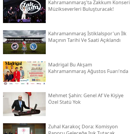
Kahramanmaraş'ta Zakkum Konseri
Müzikseverleri Buluşturacak!
Kahramanmaraş İstiklalspor'un İlk
Maçının Tarihi Ve Saati Açıklandı
Madrigal Bu Akşam
Kahramanmaraş Ağustos Fuarı'nda
Mehmet Şahin: Genel Af Ve Kişiye
Özel Statü Yok
Zuhal Karakoç Dora: Komisyon
Raporu Geleceğe Işık Tutacak