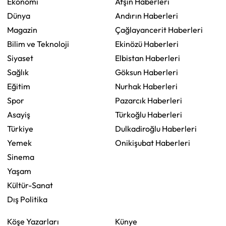
Ekonomi
Afşin Haberleri
Dünya
Andırın Haberleri
Magazin
Çağlayancerit Haberleri
Bilim ve Teknoloji
Ekinözü Haberleri
Siyaset
Elbistan Haberleri
Sağlık
Göksun Haberleri
Eğitim
Nurhak Haberleri
Spor
Pazarcık Haberleri
Asayiş
Türkoğlu Haberleri
Türkiye
Dulkadiroğlu Haberleri
Yemek
Onikişubat Haberleri
Sinema
Yaşam
Kültür-Sanat
Dış Politika
Köşe Yazarları
Künye