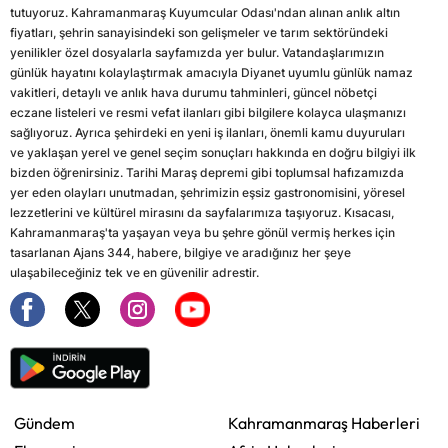
tutuyoruz. Kahramanmaraş Kuyumcular Odası'ndan alınan anlık altın
fiyatları, şehrin sanayisindeki son gelişmeler ve tarım sektöründeki
yenilikler özel dosyalarla sayfamızda yer bulur. Vatandaşlarımızın
günlük hayatını kolaylaştırmak amacıyla Diyanet uyumlu günlük namaz
vakitleri, detaylı ve anlık hava durumu tahminleri, güncel nöbetçi
eczane listeleri ve resmi vefat ilanları gibi bilgilere kolayca ulaşmanızı
sağlıyoruz. Ayrıca şehirdeki en yeni iş ilanları, önemli kamu duyuruları
ve yaklaşan yerel ve genel seçim sonuçları hakkında en doğru bilgiyi ilk
bizden öğrenirsiniz. Tarihi Maraş depremi gibi toplumsal hafızamızda
yer eden olayları unutmadan, şehrimizin eşsiz gastronomisini, yöresel
lezzetlerini ve kültürel mirasını da sayfalarımıza taşıyoruz. Kısacası,
Kahramanmaraş'ta yaşayan veya bu şehre gönül vermiş herkes için
tasarlanan Ajans 344, habere, bilgiye ve aradığınız her şeye
ulaşabileceğiniz tek ve en güvenilir adrestir.
Gündem
Kahramanmaraş Haberleri