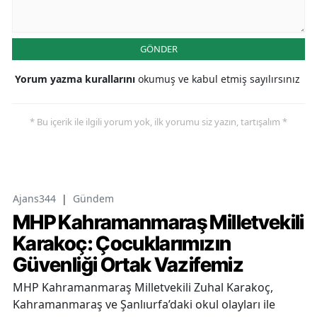
GÖNDER
Yorum yazma kurallarını
okumuş ve kabul etmiş sayılırsınız
* Bu içerik ile ilgili yorum yok, ilk yorumu siz yazın, tartışalım *
Ajans344
|
Gündem
MHP Kahramanmaraş Milletvekili
Karakoç: Çocuklarımızın
Güvenliği Ortak Vazifemiz
MHP Kahramanmaraş Milletvekili Zuhal Karakoç,
Kahramanmaraş ve Şanlıurfa’daki okul olayları ile