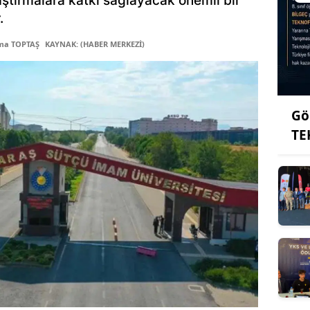
ştırmalara katkı sağlayacak önemli bir
.
tma TOPTAŞ
KAYNAK: (HABER MERKEZİ)
Gö
TE