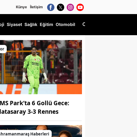
Künye
İletişim
oji
Siyaset
Sağlık
Eğitim
Otomobil
örev Üstlendi!
or
MS Park’ta 6 Gollü Gece:
latasaray 3-3 Rennes
ahramanmaraş Haberleri