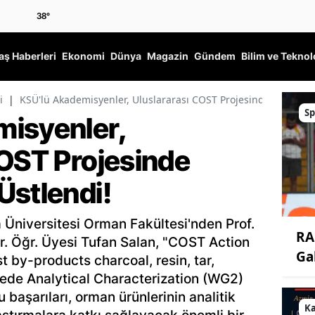
38
°
ş Haberleri
Ekonomi
Dünya
Magazin
Gündem
Bilim ve Teknol
i
|
KSÜ'lü Akademisyenler, Uluslararası COST Projesinde Önemli G
Sp
isyenler,
COST Projesinde
Üstlendi!
niversitesi Orman Fakültesi'nden Prof.
RA
. Öğr. Üyesi Tufan Salan, "COST Action
Ga
 by-products charcoal, resin, tar,
ojede Analytical Characterization (WG2)
 başarıları, orman ürünlerinin analitik
K