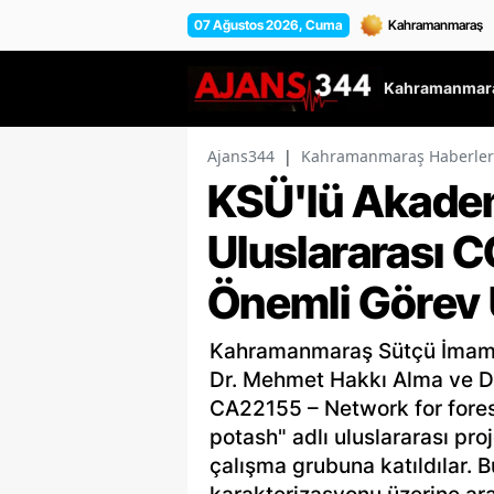
07 Ağustos 2026, Cuma
Kahramanmara
Ajans344
|
Kahramanmaraş Haberler
KSÜ'lü Akadem
Uluslararası 
Önemli Görev 
Kahramanmaraş Sütçü İmam Ü
Dr. Mehmet Hakkı Alma ve Dr
CA22155 – Network for forest
potash" adlı uluslararası pr
çalışma grubuna katıldılar. Bu