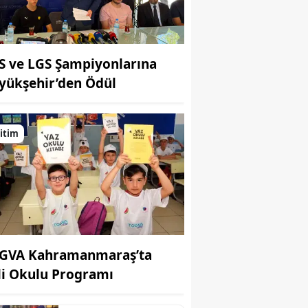
S ve LGS Şampiyonlarına
yükşehir’den Ödül
itim
GVA Kahramanmaraş’ta
li Okulu Programı