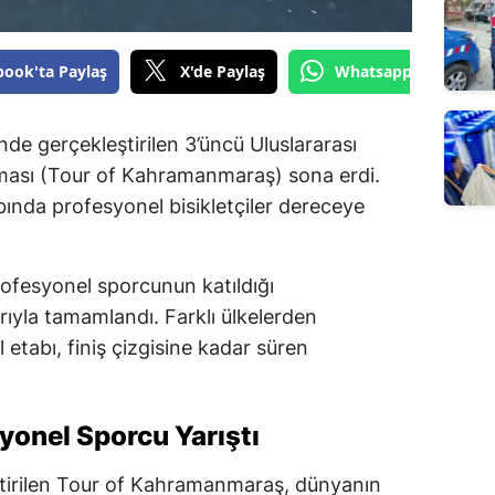
book'ta Paylaş
X'de Paylaş
Whatsapp'tan Gönde
de gerçekleştirilen 3’üncü Uluslararası
ması (Tour of Kahramanmaraş) sona erdi.
ında profesyonel bisikletçiler dereceye
rofesyonel sporcunun katıldığı
rıyla tamamlandı. Farklı ülkelerden
l etabı, finiş çizgisine kadar süren
yonel Sporcu Yarıştı
eştirilen Tour of Kahramanmaraş, dünyanın