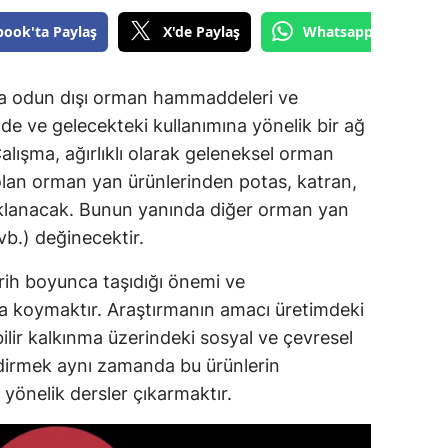
book'ta Paylaş
X'de Paylaş
Whatsapp'tan Gönde
a odun dışı orman hammaddeleri ve
e ve gelecekteki kullanımına yönelik bir ağ
lışma, ağırlıklı olarak geleneksel orman
 olan orman yan ürünlerinden potas, katran,
lanacak. Bunun yanında diğer orman yan
 vb.) değinecektir.
arih boyunca taşıdığı önemi ve
ya koymaktır. Araştırmanın amacı üretimdeki
bilir kalkınma üzerindeki sosyal ve çevresel
endirmek aynı zamanda bu ürünlerin
yönelik dersler çıkarmaktır.