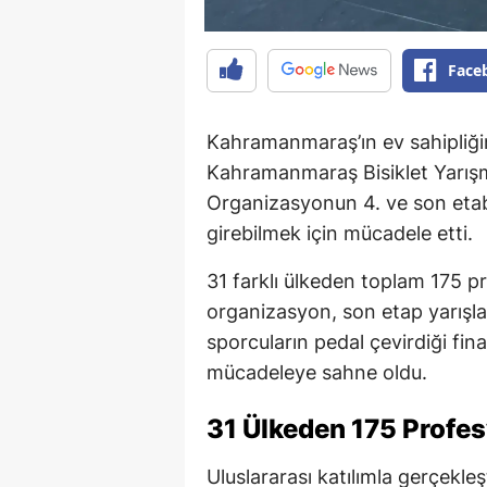
Face
Kahramanmaraş’ın ev sahipliğin
Kahramanmaraş Bisiklet Yarış
Organizasyonun 4. ve son etab
girebilmek için mücadele etti.
31 farklı ülkeden toplam 175 p
organizasyon, son etap yarışla
sporcuların pedal çevirdiği fina
mücadeleye sahne oldu.
31 Ülkeden 175 Profes
Uluslararası katılımla gerçekl