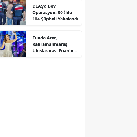
DEAŞ’a Dev
Operasyon: 30 İlde
104 Şüpheli Yakalandı
r
Funda Arar,
Kahramanmaraş
Uluslararası Fuarı'nda
unutulmaz bir konser
verecek