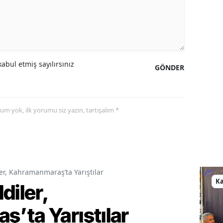
abul etmiş sayılırsınız
GÖNDER
yorum yok, ilk yorumu siz yazın, tartışalım *
er, Kahramanmaraş’ta Yarıştılar
K
diler,
’ta Yarıştılar