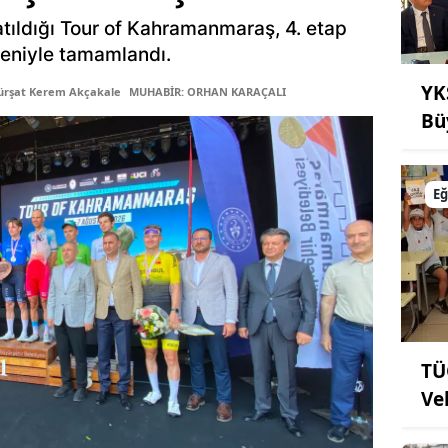
tıldığı Tour of Kahramanmaraş, 4. etap
öreniyle tamamlandı.
YK
ürşat Kerem Akçakale
MUHABİR: ORHAN KARAÇALI
Bü
Eğ
TÜ
Ve