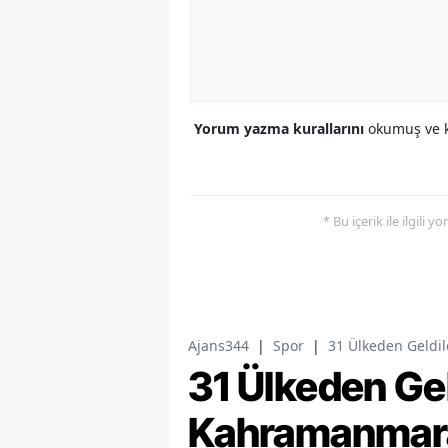
Yorum yazma kurallarını
okumuş ve k
* Bu içerik ile ilgili 
Ajans344
|
Spor
|
31 Ülkeden Geldil
31 Ülkeden Gel
Kahramanmaraş