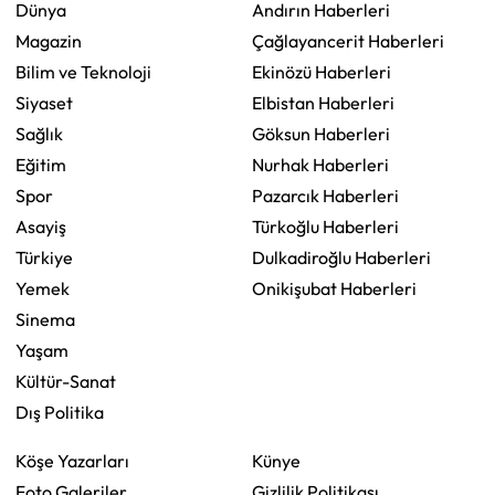
Dünya
Andırın Haberleri
Magazin
Çağlayancerit Haberleri
Bilim ve Teknoloji
Ekinözü Haberleri
Siyaset
Elbistan Haberleri
Sağlık
Göksun Haberleri
Eğitim
Nurhak Haberleri
Spor
Pazarcık Haberleri
Asayiş
Türkoğlu Haberleri
Türkiye
Dulkadiroğlu Haberleri
Yemek
Onikişubat Haberleri
Sinema
Yaşam
Kültür-Sanat
Dış Politika
Köşe Yazarları
Künye
Foto Galeriler
Gizlilik Politikası