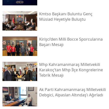
Kmtso Başkanı Buluntu Genç
Müsi̇ad Heyetiyle Buluştu
Kirişci’den Milli Bocce Sporcularına
Başarı Mesajı
Mhp Kahramanmaraş Milletvekili
Karakoç’tan Mhp İlçe Kongrelerine
Tebrik Mesajı
Ak Parti Kahramanmaraş Milletvekili
Debgici, Alpaslan Altındaş’ı Ağırladı