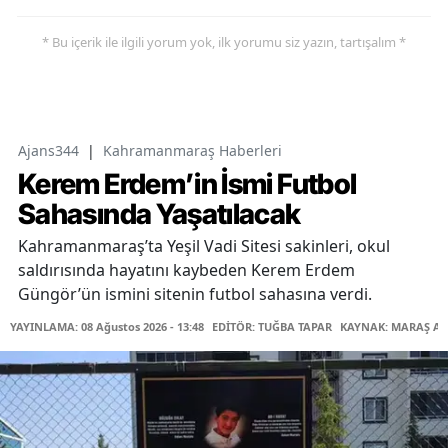
* Bu içerik ile ilgili yorum yok, ilk yorumu siz yazın, tartışalım *
Ajans344
|
Kahramanmaraş Haberleri
Kerem Erdem’in İsmi Futbol
Sahasında Yaşatılacak
Kahramanmaraş’ta Yeşil Vadi Sitesi sakinleri, okul
saldırısında hayatını kaybeden Kerem Erdem
Güngör’ün ismini sitenin futbol sahasına verdi.
YAYINLAMA: 08 Ağustos 2026 - 13:48
EDİTÖR: TUĞBA TAPAR
KAYNAK: MARAŞ AB