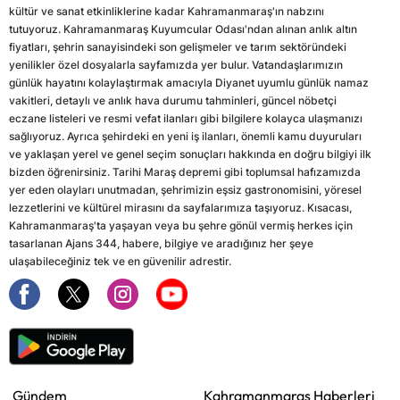
kültür ve sanat etkinliklerine kadar Kahramanmaraş'ın nabzını
tutuyoruz. Kahramanmaraş Kuyumcular Odası'ndan alınan anlık altın
fiyatları, şehrin sanayisindeki son gelişmeler ve tarım sektöründeki
yenilikler özel dosyalarla sayfamızda yer bulur. Vatandaşlarımızın
günlük hayatını kolaylaştırmak amacıyla Diyanet uyumlu günlük namaz
vakitleri, detaylı ve anlık hava durumu tahminleri, güncel nöbetçi
eczane listeleri ve resmi vefat ilanları gibi bilgilere kolayca ulaşmanızı
sağlıyoruz. Ayrıca şehirdeki en yeni iş ilanları, önemli kamu duyuruları
ve yaklaşan yerel ve genel seçim sonuçları hakkında en doğru bilgiyi ilk
bizden öğrenirsiniz. Tarihi Maraş depremi gibi toplumsal hafızamızda
yer eden olayları unutmadan, şehrimizin eşsiz gastronomisini, yöresel
lezzetlerini ve kültürel mirasını da sayfalarımıza taşıyoruz. Kısacası,
Kahramanmaraş'ta yaşayan veya bu şehre gönül vermiş herkes için
tasarlanan Ajans 344, habere, bilgiye ve aradığınız her şeye
ulaşabileceğiniz tek ve en güvenilir adrestir.
Gündem
Kahramanmaraş Haberleri