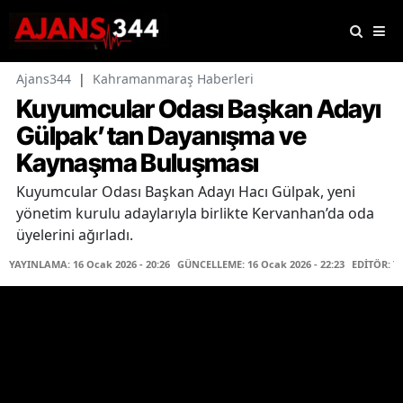
Ajans344
|
Kahramanmaraş Haberleri
Kuyumcular Odası Başkan Adayı
Gülpak’tan Dayanışma ve
Kaynaşma Buluşması
Kuyumcular Odası Başkan Adayı Hacı Gülpak, yeni
yönetim kurulu adaylarıyla birlikte Kervanhan’da oda
üyelerini ağırladı.
YAYINLAMA: 16 Ocak 2026 - 20:26
GÜNCELLEME: 16 Ocak 2026 - 22:23
EDİTÖR: T