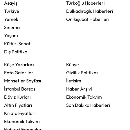
Asayiş
Türkoğlu Haberleri
Türkiye
Dulkadiroğlu Haberleri
Yemek
Onikişubat Haberleri
Sinema
Yaşam
Kültür-Sanat
Dış Politika
Köşe Yazarları
Künye
Foto Galeriler
Gizlilik Politikası
Manşetler Sayfası
İletişim
İstanbul Borsası
Haber Arşivi
Döviz Kurları
Ekonomik Takvim
Altın Fiyatları
Son Dakika Haberleri
Kripto Fiyatları
Ekonomik Takvim
Nöbetçi Eczaneler