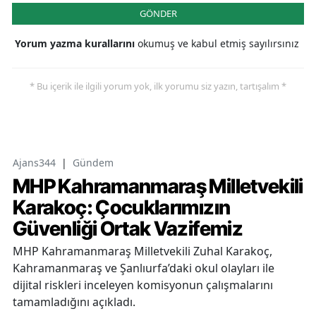
GÖNDER
Yorum yazma kurallarını
okumuş ve kabul etmiş sayılırsınız
* Bu içerik ile ilgili yorum yok, ilk yorumu siz yazın, tartışalım *
Ajans344
|
Gündem
MHP Kahramanmaraş Milletvekili
Karakoç: Çocuklarımızın
Güvenliği Ortak Vazifemiz
MHP Kahramanmaraş Milletvekili Zuhal Karakoç,
Kahramanmaraş ve Şanlıurfa’daki okul olayları ile
dijital riskleri inceleyen komisyonun çalışmalarını
tamamladığını açıkladı.