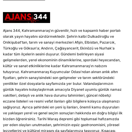
Ajans 344, Kahramanmaraş'ın güvenilir, hızlı ve kapsamlı haber portalı
olarak yayın hayatını sürdürmektedir. Şehrin kalbi Dulkadiroğlu ve
Onikişubat'tan, tarım ve sanayi merkezleri Afşin, Elbistan, Pazarcık,
Türkoğlu ve Göksun'a; Andırın, Çağlayancerit, Ekinözü ve Nurhak'a
kadar tüm ilçelerin sesini duyurur. Gündemi belirleyen siyasi
gelişmelerden, yerel ekonominin dinamiklerine, spordaki heyecandan,
kültür ve sanat etkinliklerine kadar Kahramanmaraş'ın nabzını
tutuyoruz. Kahramanmaraş Kuyumcular Odası'ndan alınan anlık altın
fiyatları, şehrin sanayisindeki son gelişmeler ve tarım sektöründeki
yenilikler özel dosyalarla sayfamızda yer bulur. Vatandaşlarımızın
günlük hayatını kolaylaştırmak amacıyla Diyanet uyumlu günlük namaz
vakitleri, detaylı ve anlık hava durumu tahminleri, güncel nöbetçi
eczane listeleri ve resmi vefat ilanları gibi bilgilere kolayca ulaşmanızı
sağlıyoruz. Ayrıca şehirdeki en yeni iş ilanları, önemli kamu duyuruları
ve yaklaşan yerel ve genel seçim sonuçları hakkında en doğru bilgiyi ilk
bizden öğrenirsiniz. Tarihi Maraş depremi gibi toplumsal hafızamızda
yer eden olayları unutmadan, şehrimizin eşsiz gastronomisini, yöresel
lezzetlerini ve kültürel mirasını da sayfalarımıza taşıyoruz. Kısacası,