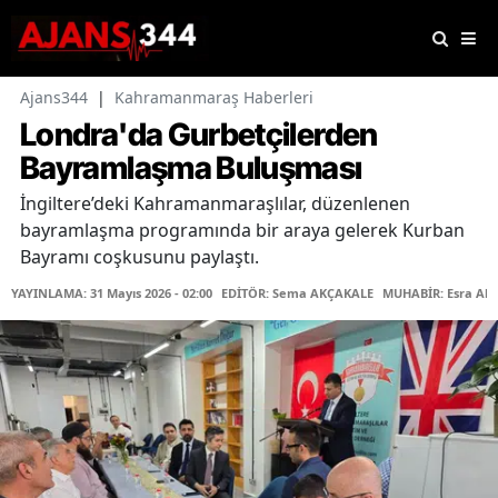
Ajans344
|
Kahramanmaraş Haberleri
Londra'da Gurbetçilerden
Bayramlaşma Buluşması
İngiltere’deki Kahramanmaraşlılar, düzenlenen
bayramlaşma programında bir araya gelerek Kurban
Bayramı coşkusunu paylaştı.
YAYINLAMA: 31 Mayıs 2026 - 02:00
EDİTÖR: Sema AKÇAKALE
MUHABİR: Esra Ak