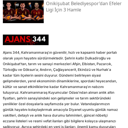
Onikişubat Belediyespor’dan Efeler
Ligi İçin 3 Hamle
Ajans 344, Kahramanmaraş'ın güvenilir, hızlı ve kapsamlı haber portalı
olarak yayın hayatını sürdürmektedir. Şehrin kalbi Dulkadiroğlu ve
Onikişubat'tan, tarım ve sanayi merkezleri Afşin, Elbistan, Pazarcık,
Türkoğlu ve Göksun'a; Andırın, Çağlayancerit, Ekinözü ve Nurhak'a
kadar tüm ilçelerin sesini duyurur. Gündemi belirleyen siyasi
gelişmelerden, yerel ekonominin dinamiklerine, spordaki heyecandan,
kültür ve sanat etkinliklerine kadar Kahramanmaraş'ın nabzını
tutuyoruz. Kahramanmaraş Kuyumcular Odası'ndan alınan anlık altın
fiyatları, şehrin sanayisindeki son gelişmeler ve tarım sektöründeki
yenilikler özel dosyalarla sayfamızda yer bulur. Vatandaşlarımızın
günlük hayatını kolaylaştırmak amacıyla Diyanet uyumlu günlük namaz
vakitleri, detaylı ve anlık hava durumu tahminleri, güncel nöbetçi
eczane listeleri ve resmi vefat ilanları gibi bilgilere kolayca ulaşmanızı
sağlıyoruz. Ayrıca şehirdeki en yeni iş ilanları, önemli kamu duyuruları