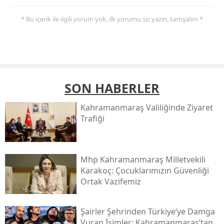
* Bu içerik ile ilgili yorum yok, ilk yorumu siz yazın, tartışalım *
SON HABERLER
Kahramanmaraş Valiliğinde Ziyaret
Trafiği
Mhp Kahramanmaraş Milletvekili
Karakoç: Çocuklarımızın Güvenliği
Ortak Vazifemiz
Şairler Şehrinden Türkiye’ye Damga
Vuran İsimler: Kahramanmaraş’tan