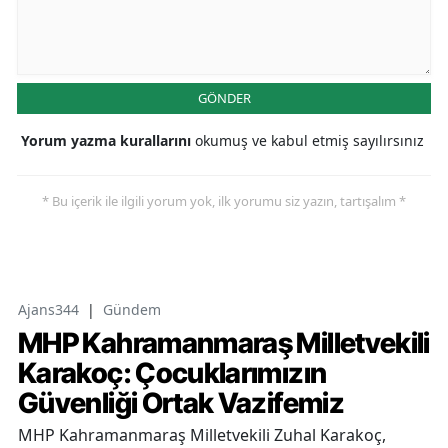
GÖNDER
Yorum yazma kurallarını
okumuş ve kabul etmiş sayılırsınız
* Bu içerik ile ilgili yorum yok, ilk yorumu siz yazın, tartışalım *
Ajans344
|
Gündem
MHP Kahramanmaraş Milletvekili
Karakoç: Çocuklarımızın
Güvenliği Ortak Vazifemiz
MHP Kahramanmaraş Milletvekili Zuhal Karakoç,