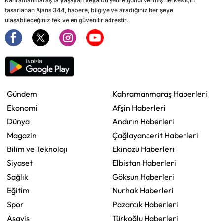
Kahramanmaraş'ta yaşayan veya bu şehre gönül vermiş herkes için
tasarlanan Ajans 344, habere, bilgiye ve aradığınız her şeye
ulaşabileceğiniz tek ve en güvenilir adrestir.
Gündem
Kahramanmaraş Haberleri
Ekonomi
Afşin Haberleri
Dünya
Andırın Haberleri
Magazin
Çağlayancerit Haberleri
Bilim ve Teknoloji
Ekinözü Haberleri
Siyaset
Elbistan Haberleri
Sağlık
Göksun Haberleri
Eğitim
Nurhak Haberleri
Spor
Pazarcık Haberleri
Asayiş
Türkoğlu Haberleri