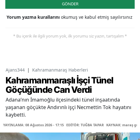
GÖNDER
Yorum yazma kurallarını
okumuş ve kabul etmiş sayılırsınız
* Bu içerik ile ilgili yorum yok, ilk yorumu siz yazın, tartışalım *
Ajans344
|
Kahramanmaraş Haberleri
Kahramanmaraşlı İşçi Tünel
Göçüğünde Can Verdi
Adana’nın İmamoğlu ilçesindeki tünel inşaatında
yaşanan göçükte Andırınlı işçi Necmettin Tok hayatını
kaybetti.
YAYINLAMA: 08 Ağustos 2026 - 17:15
EDİTÖR: TUĞBA TAPAR
KAYNAK: maraş gü