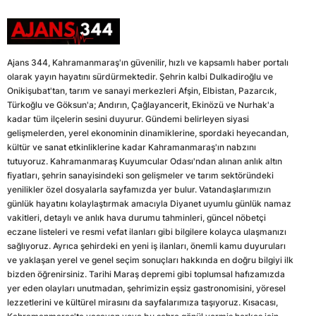
Ajans 344, Kahramanmaraş'ın güvenilir, hızlı ve kapsamlı haber portalı
olarak yayın hayatını sürdürmektedir. Şehrin kalbi Dulkadiroğlu ve
Onikişubat'tan, tarım ve sanayi merkezleri Afşin, Elbistan, Pazarcık,
Türkoğlu ve Göksun'a; Andırın, Çağlayancerit, Ekinözü ve Nurhak'a
kadar tüm ilçelerin sesini duyurur. Gündemi belirleyen siyasi
gelişmelerden, yerel ekonominin dinamiklerine, spordaki heyecandan,
kültür ve sanat etkinliklerine kadar Kahramanmaraş'ın nabzını
tutuyoruz. Kahramanmaraş Kuyumcular Odası'ndan alınan anlık altın
fiyatları, şehrin sanayisindeki son gelişmeler ve tarım sektöründeki
yenilikler özel dosyalarla sayfamızda yer bulur. Vatandaşlarımızın
günlük hayatını kolaylaştırmak amacıyla Diyanet uyumlu günlük namaz
vakitleri, detaylı ve anlık hava durumu tahminleri, güncel nöbetçi
eczane listeleri ve resmi vefat ilanları gibi bilgilere kolayca ulaşmanızı
sağlıyoruz. Ayrıca şehirdeki en yeni iş ilanları, önemli kamu duyuruları
ve yaklaşan yerel ve genel seçim sonuçları hakkında en doğru bilgiyi ilk
bizden öğrenirsiniz. Tarihi Maraş depremi gibi toplumsal hafızamızda
yer eden olayları unutmadan, şehrimizin eşsiz gastronomisini, yöresel
lezzetlerini ve kültürel mirasını da sayfalarımıza taşıyoruz. Kısacası,