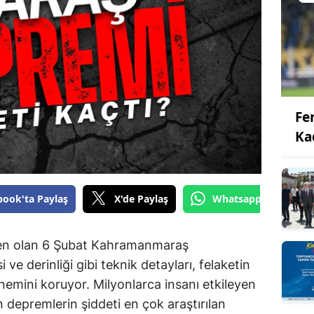
Fe
Ka
book'ta Paylaş
X'de Paylaş
Whatsapp'tan Gönde
inden olan 6 Şubat Kahramanmaraş
ve derinliği gibi teknik detayları, felaketin
nemini koruyor. Milyonlarca insanı etkileyen
n depremlerin şiddeti en çok araştırılan