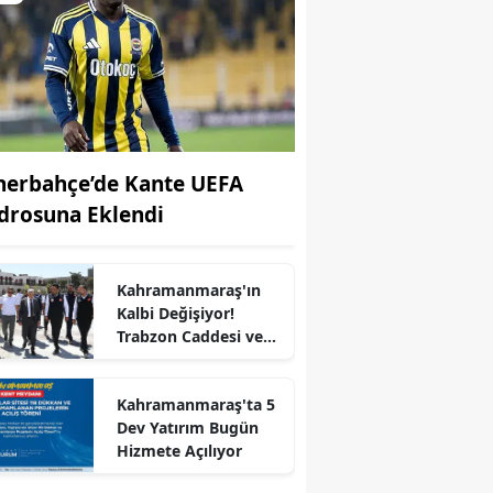
nerbahçe’de Kante UEFA
drosuna Eklendi
Kahramanmaraş'ın
r
Kalbi Değişiyor!
Trabzon Caddesi ve
Demirciler Çarşısı'nda
Son Durum
Kahramanmaraş'ta 5
Dev Yatırım Bugün
Hizmete Açılıyor