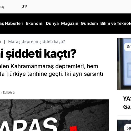
31
°
ş Haberleri
Ekonomi
Dünya
Magazin
Gündem
Bilim ve Teknol
i
|
Maraş depremi şiddeti kaçtı?
G
 şiddeti kaçtı?
elen Kahramanmaraş depremleri, hem
 Türkiye tarihine geçti. İki ayrı sarsıntı
r Editörü
YA
Ga
Sp