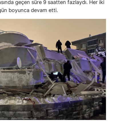
sında geçen süre 9 saatten fazlaydı. Her iki
e gün boyunca devam etti.