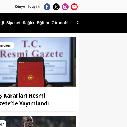
Künye
İletişim
oji
Siyaset
Sağlık
Eğitim
Otomobil
ündem
Ş Kararları Resmî
zete’de Yayımlandı
or