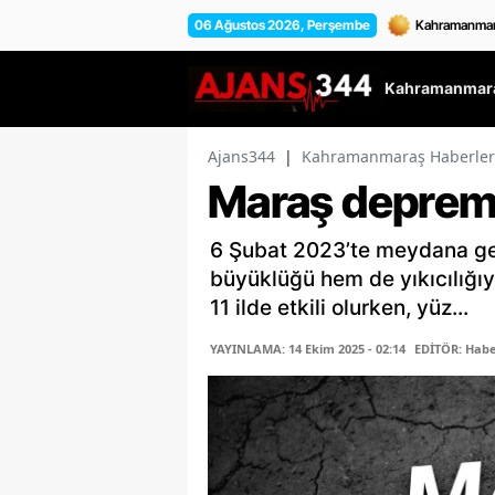
06 Ağustos 2026, Perşembe
Kahramanmara
Ajans344
|
Kahramanmaraş Haberler
Maraş depremi
6 Şubat 2023’te meydana g
büyüklüğü hem de yıkıcılığıyla
11 ilde etkili olurken, yüz...
YAYINLAMA: 14 Ekim 2025 - 02:14
EDİTÖR: Habe