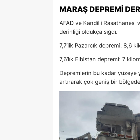
MARAŞ DEPREMİ DER
AFAD ve Kandilli Rasathanesi v
derinliği oldukça sığdı.
7,7’lik Pazarcık depremi: 8,6 ki
7,6’lık Elbistan depremi: 7 kilo
Depremlerin bu kadar yüzeye ya
artırarak çok geniş bir bölgede