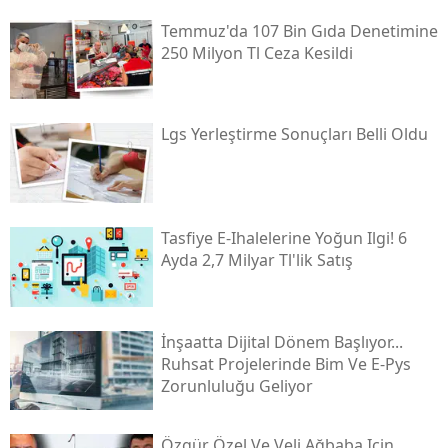
Temmuz'da 107 Bin Gıda Denetimine
250 Milyon Tl Ceza Kesildi
Lgs Yerleştirme Sonuçları Belli Oldu
Tasfiye E-Ihalelerine Yoğun Ilgi! 6
Ayda 2,7 Milyar Tl'lik Satış
İnşaatta Dijital Dönem Başlıyor...
Ruhsat Projelerinde Bim Ve E-Pys
Zorunluluğu Geliyor
Özgür Özel Ve Veli Ağbaba Için