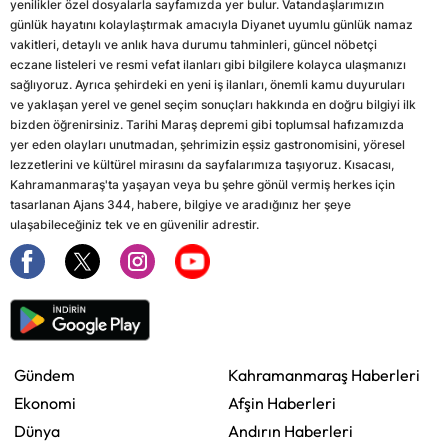
yenilikler özel dosyalarla sayfamızda yer bulur. Vatandaşlarımızın
günlük hayatını kolaylaştırmak amacıyla Diyanet uyumlu günlük namaz
vakitleri, detaylı ve anlık hava durumu tahminleri, güncel nöbetçi
eczane listeleri ve resmi vefat ilanları gibi bilgilere kolayca ulaşmanızı
sağlıyoruz. Ayrıca şehirdeki en yeni iş ilanları, önemli kamu duyuruları
ve yaklaşan yerel ve genel seçim sonuçları hakkında en doğru bilgiyi ilk
bizden öğrenirsiniz. Tarihi Maraş depremi gibi toplumsal hafızamızda
yer eden olayları unutmadan, şehrimizin eşsiz gastronomisini, yöresel
lezzetlerini ve kültürel mirasını da sayfalarımıza taşıyoruz. Kısacası,
Kahramanmaraş'ta yaşayan veya bu şehre gönül vermiş herkes için
tasarlanan Ajans 344, habere, bilgiye ve aradığınız her şeye
ulaşabileceğiniz tek ve en güvenilir adrestir.
Gündem
Kahramanmaraş Haberleri
Ekonomi
Afşin Haberleri
Dünya
Andırın Haberleri