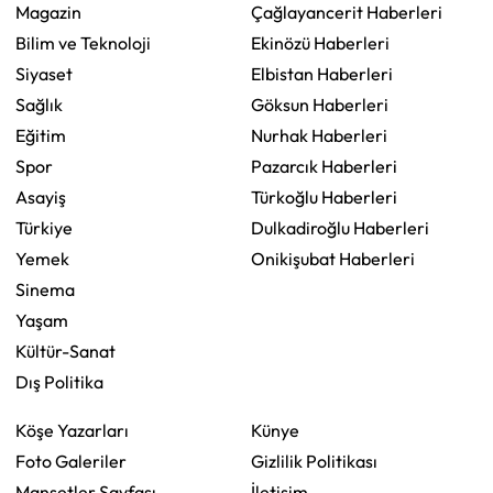
Magazin
Çağlayancerit Haberleri
Bilim ve Teknoloji
Ekinözü Haberleri
Siyaset
Elbistan Haberleri
Sağlık
Göksun Haberleri
Eğitim
Nurhak Haberleri
Spor
Pazarcık Haberleri
Asayiş
Türkoğlu Haberleri
Türkiye
Dulkadiroğlu Haberleri
Yemek
Onikişubat Haberleri
Sinema
Yaşam
Kültür-Sanat
Dış Politika
Köşe Yazarları
Künye
Foto Galeriler
Gizlilik Politikası
Manşetler Sayfası
İletişim