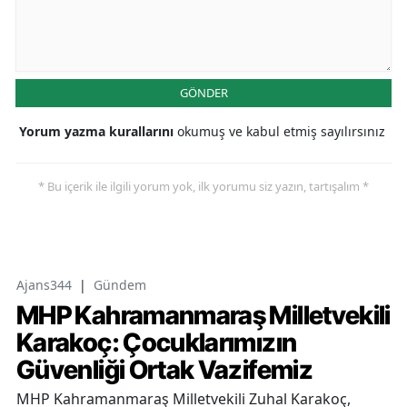
GÖNDER
Yorum yazma kurallarını
okumuş ve kabul etmiş sayılırsınız
* Bu içerik ile ilgili yorum yok, ilk yorumu siz yazın, tartışalım *
Ajans344
|
Gündem
MHP Kahramanmaraş Milletvekili
Karakoç: Çocuklarımızın
Güvenliği Ortak Vazifemiz
MHP Kahramanmaraş Milletvekili Zuhal Karakoç,