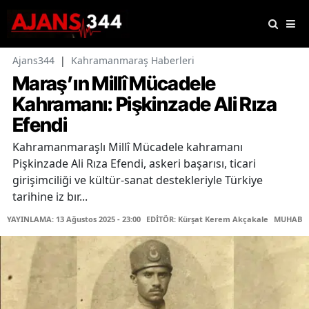
Ajans344
|
Kahramanmaraş Haberleri
Maraş’ın Millî Mücadele
Kahramanı: Pişkinzade Ali Rıza
Efendi
Kahramanmaraşlı Millî Mücadele kahramanı
Pişkinzade Ali Rıza Efendi, askeri başarısı, ticari
girişimciliği ve kültür-sanat destekleriyle Türkiye
tarihine iz bır...
YAYINLAMA: 13 Ağustos 2025 - 23:00
EDİTÖR: Kürşat Kerem Akçakale
MUHABİR: