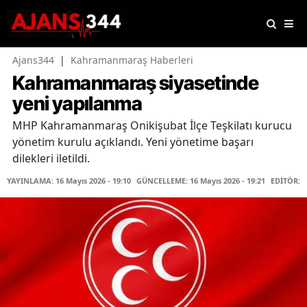
Ajans344
|
Kahramanmaraş Haberleri
Kahramanmaraş siyasetinde
yeni yapılanma
MHP Kahramanmaraş Onikişubat İlçe Teşkilatı kurucu
yönetim kurulu açıklandı. Yeni yönetime başarı
dilekleri iletildi.
YAYINLAMA: 16 Mayıs 2026 - 19:10
GÜNCELLEME: 16 Mayıs 2026 - 19:21
EDİTÖR: 