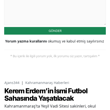
GÖNDER
Yorum yazma kurallarını
okumuş ve kabul etmiş sayılırsınız
* Bu içerik ile ilgili yorum yok, ilk yorumu siz yazın, tartışalım *
Ajans344
|
Kahramanmaraş Haberleri
Kerem Erdem’in İsmi Futbol
Sahasında Yaşatılacak
Kahramanmaraş’ta Yeşil Vadi Sitesi sakinleri, okul