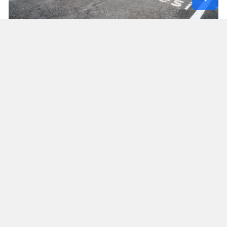
Tamamlanan Yatırımların Maliyeti 225 Milyon TL
Şehir genelinde geride kalan 2 yıllık süreçte
tamamlanan köprü ve menfez yatırımlarının
toplam maliyeti 225 milyon TL olarak gerçekleşti.
Hayata geçirilen yatırımlarla yalnızca ulaşım
altyapısının fiziki kapasitesi artırılmadı; aynı
zamanda özellikle kırsal mahallelerde
vatandaşların günlük yaşamını kolaylaştıracak,
ulaşım sürekliliğini sağlayacak ve ulaşım
güvenliğini artıracak önemli altyapı kazanımları