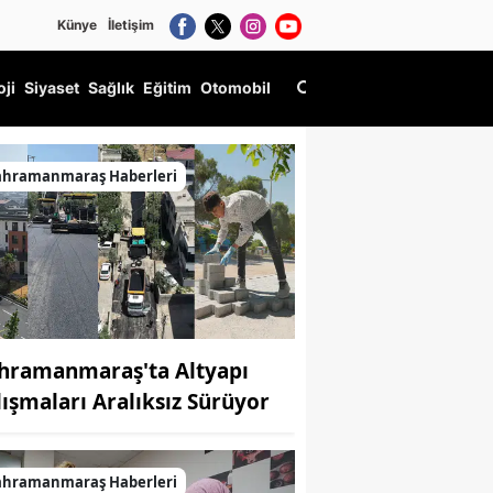
Künye
İletişim
oji
Siyaset
Sağlık
Eğitim
Otomobil
ahramanmaraş Haberleri
hramanmaraş'ta Altyapı
lışmaları Aralıksız Sürüyor
ahramanmaraş Haberleri