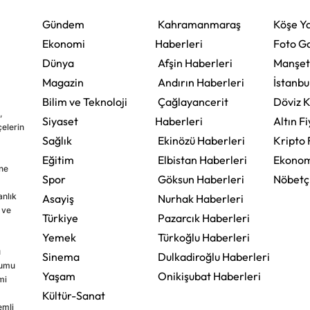
Gündem
Kahramanmaraş
Köşe Ya
Ekonomi
Haberleri
Foto Ga
Dünya
Afşin Haberleri
Manşet
Magazin
Andırın Haberleri
İstanbu
Bilim ve Teknoloji
Çağlayancerit
Döviz K
,
Siyaset
Haberleri
Altın Fi
çelerin
Sağlık
Ekinözü Haberleri
Kripto 
Eğitim
Elbistan Haberleri
Ekonom
ine
Spor
Göksun Haberleri
Nöbetç
nlık
Asayiş
Nurhak Haberleri
 ve
Türkiye
Pazarcık Haberleri
Yemek
Türkoğlu Haberleri
u
Sinema
Dulkadiroğlu Haberleri
rumu
Yaşam
Onikişubat Haberleri
mi
Kültür-Sanat
emli