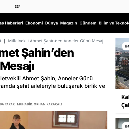
33
°
ş Haberleri
Ekonomi
Dünya
Magazin
Gündem
Bilim ve Teknol
i
|
Milletvekili Ahmet Şahin’den Anneler Günü Mesajı
K
hmet Şahin’den
Mesajı
etvekili Ahmet Şahin, Anneler Günü
amda şehit aileleriyle buluşarak birlik ve
Ka
Ça
ĞBA TAPAR
MUHABİR: ORHAN KARAÇALI
K