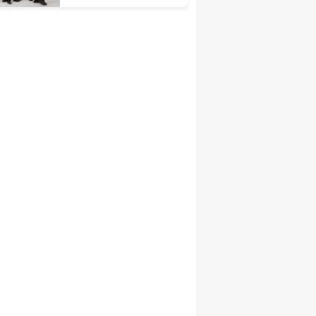
unutulmaz bir gece
sunacak!