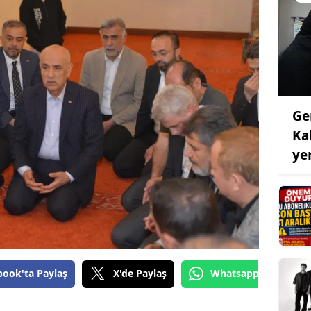
Ge
Ka
ye
book'ta Paylaş
X'de Paylaş
Whatsapp'tan Gönde