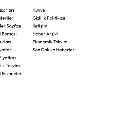
zarları
Künye
leriler
Gizlilik Politikası
ler Sayfası
İletişim
l Borsası
Haber Arşivi
urları
Ekonomik Takvim
yatları
Son Dakika Haberleri
Fiyatları
ik Takvim
i Eczaneler