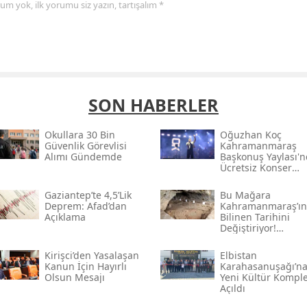
yorum yok, ilk yorumu siz yazın, tartışalım *
SON HABERLER
Okullara 30 Bin
Oğuzhan Koç
Güvenlik Görevlisi
Kahramanmaraş
Alımı Gündemde
Başkonuş Yaylası'
Ücretsiz Konser
Verecek
Gaziantep’te 4,5’lik
Bu Mağara
Deprem: Afad’dan
Kahramanmaraş’ın
Açıklama
Bilinen Tarihini
Değiştiriyor!
Kahramanmaraş'ın
Eski Yerleşim İzleri
Kirişci’den Yasalaşan
Elbistan
Kanun İçin Hayırlı
Karahasanuşağı’n
Olsun Mesajı
Yeni Kültür Komple
Açıldı