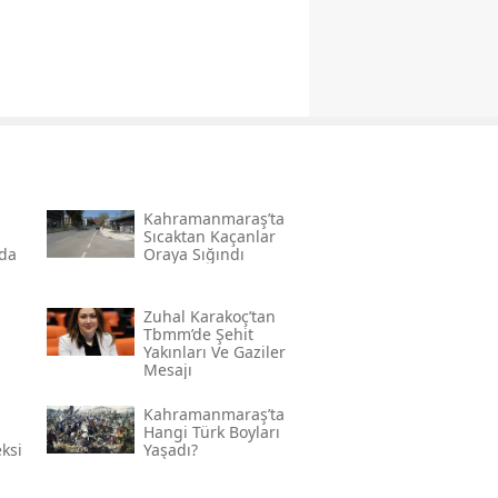
Kahramanmaraş’ta
Sıcaktan Kaçanlar
nda
Oraya Sığındı
Zuhal Karakoç’tan
Tbmm’de Şehit
Yakınları Ve Gaziler
Mesajı
 En
Kahramanmaraş’ta
a
Hangi Türk Boyları
ksi
Yaşadı?