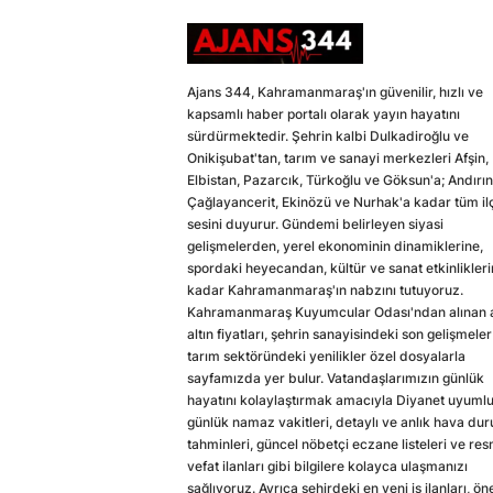
Ajans 344, Kahramanmaraş'ın güvenilir, hızlı ve
kapsamlı haber portalı olarak yayın hayatını
sürdürmektedir. Şehrin kalbi Dulkadiroğlu ve
Onikişubat'tan, tarım ve sanayi merkezleri Afşin,
Elbistan, Pazarcık, Türkoğlu ve Göksun'a; Andırın
Çağlayancerit, Ekinözü ve Nurhak'a kadar tüm il
sesini duyurur. Gündemi belirleyen siyasi
gelişmelerden, yerel ekonominin dinamiklerine,
spordaki heyecandan, kültür ve sanat etkinlikler
kadar Kahramanmaraş'ın nabzını tutuyoruz.
Kahramanmaraş Kuyumcular Odası'ndan alınan a
altın fiyatları, şehrin sanayisindeki son gelişmeler
tarım sektöründeki yenilikler özel dosyalarla
sayfamızda yer bulur. Vatandaşlarımızın günlük
hayatını kolaylaştırmak amacıyla Diyanet uyuml
günlük namaz vakitleri, detaylı ve anlık hava du
tahminleri, güncel nöbetçi eczane listeleri ve res
vefat ilanları gibi bilgilere kolayca ulaşmanızı
sağlıyoruz. Ayrıca şehirdeki en yeni iş ilanları, ön