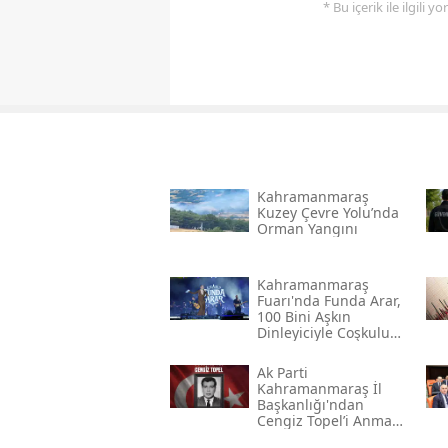
* Bu içerik ile ilgili 
Kahramanmaraş
Kuzey Çevre Yolu’nda
Orman Yangını
Kahramanmaraş
Fuarı'nda Funda Arar,
100 Bini Aşkın
Dinleyiciyle Coşkulu
Bir Konser Verdi
Ak Parti
Kahramanmaraş İl
Başkanlığı'ndan
Cengiz Topel’i Anma
Mesajı