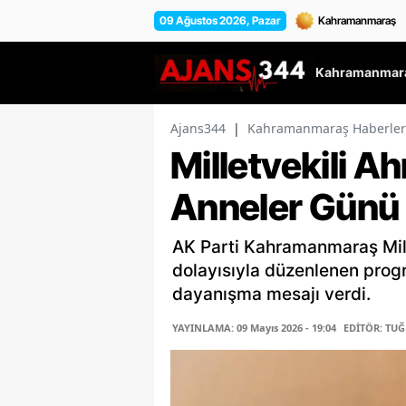
09 Ağustos 2026, Pazar
Kahramanmara
Ajans344
|
Kahramanmaraş Haberler
Milletvekili A
Anneler Günü 
AK Parti Kahramanmaraş Mill
dolayısıyla düzenlenen progr
dayanışma mesajı verdi.
YAYINLAMA: 09 Mayıs 2026 - 19:04
EDİTÖR: TU