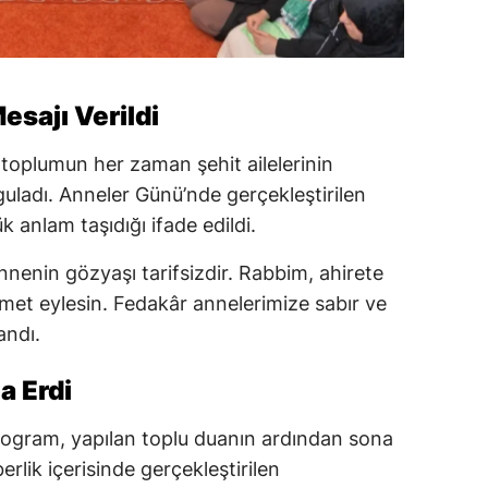
esajı Verildi
, toplumun her zaman şehit ailelerinin
guladı. Anneler Günü’nde gerçekleştirilen
anlam taşıdığı ifade edildi.
annenin gözyaşı tarifsizdir. Rabbim, ahirete
hmet eylesin. Fedakâr annelerimize sabır ve
andı.
a Erdi
rogram, yapılan toplu duanın ardından sona
berlik içerisinde gerçekleştirilen