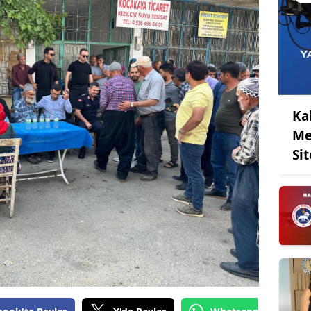
Ka
Me
Sit