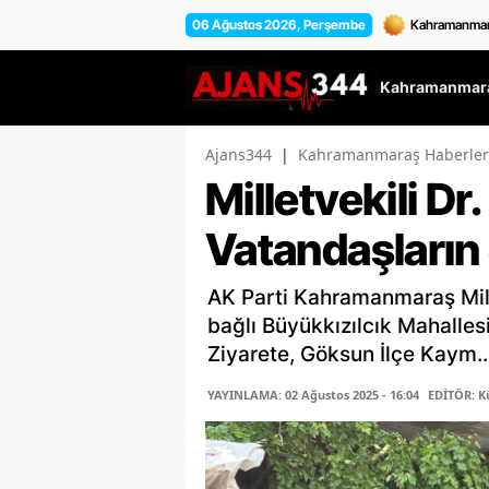
06 Ağustos 2026, Perşembe
Kahramanmara
Ajans344
|
Kahramanmaraş Haberler
Milletvekili Dr
Vatandaşların
AK Parti Kahramanmaraş Mill
bağlı Büyükkızılcık Mahallesi
Ziyarete, Göksun İlçe Kaym..
YAYINLAMA: 02 Ağustos 2025 - 16:04
EDİTÖR: K