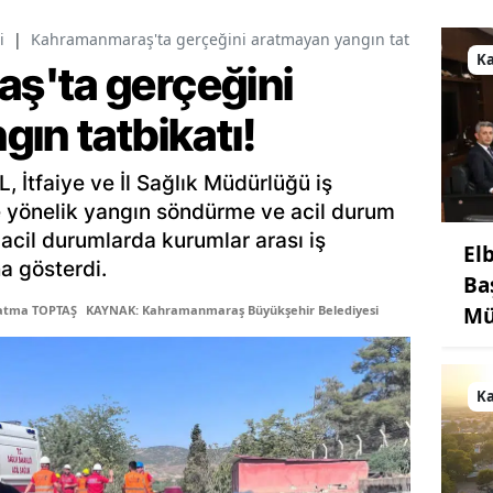
i
|
Kahramanmaraş'ta gerçeğini aratmayan yangın tatbikatı!
K
ş'ta gerçeğini
ın tatbikatı!
 İtfaiye ve İl Sağlık Müdürlüğü iş
ne yönelik yangın söndürme ve acil durum
 acil durumlarda kurumlar arası iş
El
ha gösterdi.
Ba
Mü
Fatma TOPTAŞ
KAYNAK: Kahramanmaraş Büyükşehir Belediyesi
K