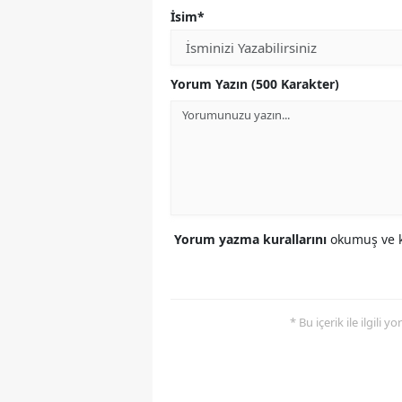
İsim*
Yorum Yazın (500 Karakter)
Yorum yazma kurallarını
okumuş ve k
* Bu içerik ile ilgili 