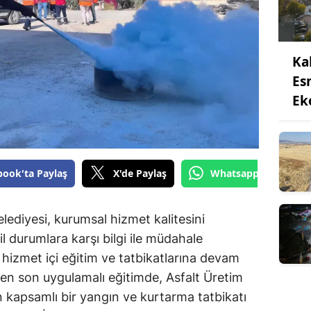
Ka
Es
Ek
book'ta Paylaş
X'de Paylaş
Whatsapp'tan Gönde
diyesi, kurumsal hizmet kalitesini
il durumlara karşı bilgi ile müdahale
 hizmet içi eğitim ve tatbikatlarına devam
n son uygulamalı eğitimde, Asfalt Üretim
 kapsamlı bir yangın ve kurtarma tatbikatı