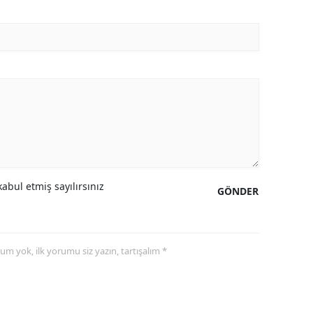
abul etmiş sayılırsınız
GÖNDER
yorum yok, ilk yorumu siz yazın, tartışalım *