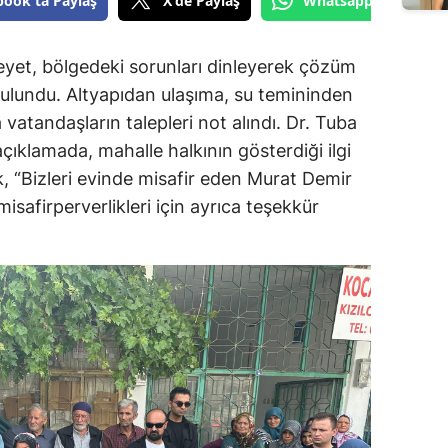
book'ta Paylaş
X'de Paylaş
Whatsapp'tan Gönde
eyet, bölgedeki sorunları dinleyerek çözüm
 bulundu. Altyapıdan ulaşıma, su temininden
atandaşların talepleri not alındı. Dr. Tuba
 açıklamada, mahalle halkının gösterdiği ilgi
 “Bizleri evinde misafir eden Murat Demir
isafirperverlikleri için ayrıca teşekkür