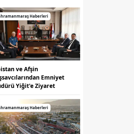
ahramanmaraş Haberleri
bistan ve Afşin
şsavcılarından Emniyet
dürü Yiğit'e Ziyaret
ahramanmaraş Haberleri