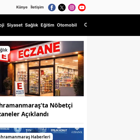
Künye
İletişim
oji
Siyaset
Sağlık
Eğitim
Otomobil
ğlık
hramanmaraş'ta Nöbetçi
zaneler Açıklandı
ahramanmaraş Haberleri