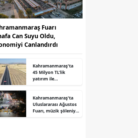
hramanmaraş Fuarı
nafa Can Suyu Oldu,
onomiyi Canlandırdı
Kahramanmaraş'ta
45 Milyon TL’lik
r
yatırım ile
Maksutuşağı Grup
Yolu yeniden hizmete
Kahramanmaraş'ta
açıldı
Uluslararası Ağustos
Fuarı, müzik şöleniyle
renkli anlar sundu