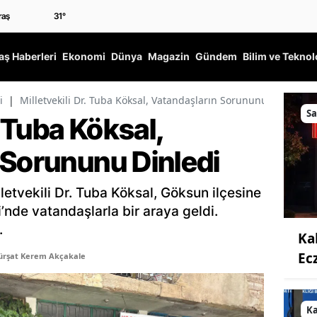
31
°
ş Haberleri
Ekonomi
Dünya
Magazin
Gündem
Bilim ve Teknol
i
|
Milletvekili Dr. Tuba Köksal, Vatandaşların Sorununu Dinledi
Sa
. Tuba Köksal,
 Sorununu Dinledi
etvekili Dr. Tuba Köksal, Göksun ilçesine
’nde vatandaşlarla bir araya geldi.
.
Ka
Ec
ürşat Kerem Akçakale
K