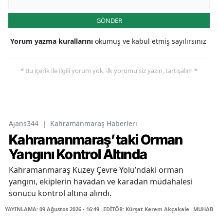
GÖNDER
Yorum yazma kurallarını
okumuş ve kabul etmiş sayılırsınız
* Bu içerik ile ilgili yorum yok, ilk yorumu siz yazın, tartışalım *
Ajans344
|
Kahramanmaraş Haberleri
Kahramanmaraş’taki Orman
Yangını Kontrol Altında
Kahramanmaraş Kuzey Çevre Yolu’ndaki orman
yangını, ekiplerin havadan ve karadan müdahalesi
sonucu kontrol altına alındı.
YAYINLAMA: 09 Ağustos 2026 - 16:49
EDİTÖR: Kürşat Kerem Akçakale
MUHABİR: