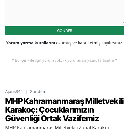
GÖNDER
Yorum yazma kurallarını
okumuş ve kabul etmiş sayılırsınız
* Bu içerik ile ilgili yorum yok, ilk yorumu siz yazın, tartışalım *
Ajans344
|
Gündem
MHP Kahramanmaraş Milletvekili
Karakoç: Çocuklarımızın
Güvenliği Ortak Vazifemiz
MHP Kahramanmaraş Milletvekili Zuhal Karakoç,