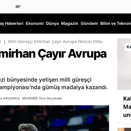
35
°
ş Haberleri
Ekonomi
Dünya
Magazin
Gündem
Bilim ve Teknol
i
|
Milli Güreşçi Emirhan Çayır Avrupa İkincisi Oldu
K
Emirhan Çayır Avrupa
i bünyesinde yetişen milli güreşçi
Şampiyonası'nda gümüş madalya kazandı.
Ka
ma AKÇAKALE
MUHABİR: Esra Akçakale
Ma
un