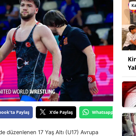
K
Kir
Ya
book'ta Paylaş
X'de Paylaş
Whatsapp'tan Gönde
de düzenlenen 17 Yaş Altı (U17) Avrupa