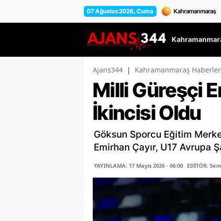
07 Ağustos 2026, Cuma
Kahramanmara
Ajans344
|
Kahramanmaraş Haberler
Milli Güreşçi 
İkincisi Oldu
Göksun Sporcu Eğitim Merkez
Emirhan Çayır, U17 Avrupa 
YAYINLAMA: 17 Mayıs 2026 - 06:00
EDİTÖR: Se