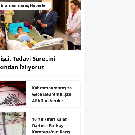
ahramanmaraş Haberleri
işci: Tedavi Sürecini
kından İzliyoruz
Kahramanmaraş'ta
Gece Depremi! İşte
AFAD'ın Verileri
r
10 Yıl Firari Kalan
Darbeci Burkay
Karatepe'nin Kaçış