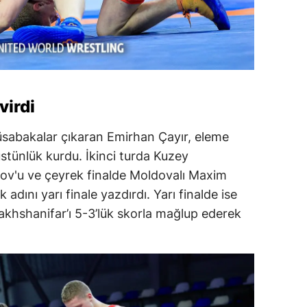
virdi
sabakalar çıkaran Emirhan Çayır, eleme
 üstünlük kurdu. İkinci turda Kuzey
ov'u ve çeyrek finalde Moldovalı Maxim
dını yarı finale yazdırdı. Yarı finalde ise
rakhshanifar’ı 5-3’lük skorla mağlup ederek