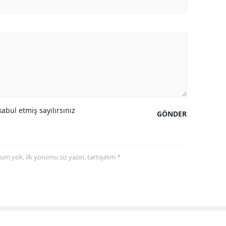
abul etmiş sayılırsınız
GÖNDER
yorum yok, ilk yorumu siz yazın, tartışalım *