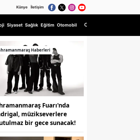
Künye
İletişim
oji
Siyaset
Sağlık
Eğitim
Otomobil
ahramanmaraş Haberleri
hramanmaraş Fuarı'nda
drigal, müzikseverlere
utulmaz bir gece sunacak!