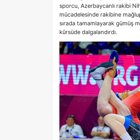
sporcu, Azerbaycanlı rakibi Niha
mücadelesinde rakibine mağlup 
sırada tamamlayarak gümüş mad
kürsüde dalgalandırdı.